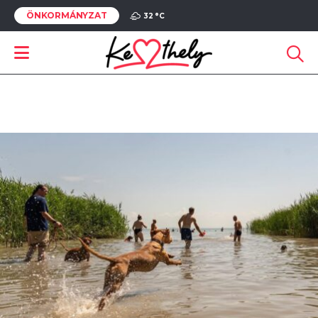
ÖNKORMÁNYZAT
32 °
C