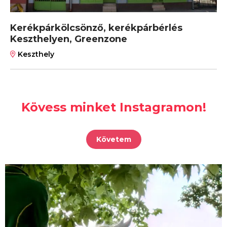
Kerékpárkölcsönző, kerékpárbérlés
Keszthelyen, Greenzone
Keszthely
Kövess minket Instagramon!
Követem