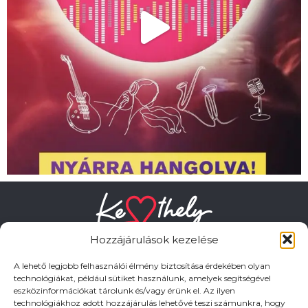
Hozzájárulások kezelése
A lehető legjobb felhasználói élmény biztosítása érdekében olyan
technológiákat, például sütiket használunk, amelyek segítségével
eszközinformációkat tárolunk és/vagy érünk el. Az ilyen
HASZNOS LINKEK
technológiákhoz adott hozzájárulás lehetővé teszi számunkra, hogy