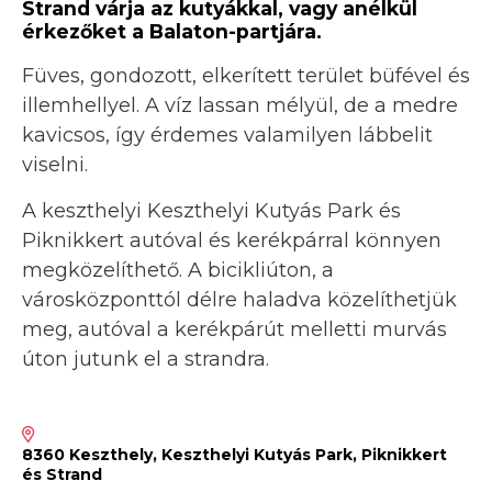
Strand várja az kutyákkal, vagy anélkül
érkezőket a Balaton-partjára.
Füves, gondozott, elkerített terület büfével és
illemhellyel. A víz lassan mélyül, de a medre
kavicsos, így érdemes valamilyen lábbelit
viselni.
A keszthelyi Keszthelyi Kutyás Park és
Piknikkert autóval és kerékpárral könnyen
megközelíthető. A bicikliúton, a
városközponttól délre haladva közelíthetjük
meg, autóval a kerékpárút melletti murvás
úton jutunk el a strandra.
8360 Keszthely, Keszthelyi Kutyás Park, Piknikkert
és Strand