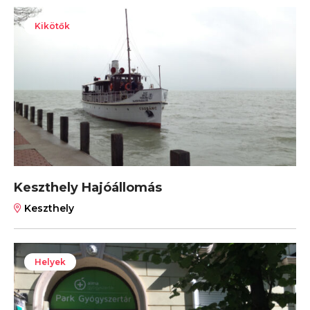
Kikötők
Keszthely Hajóállomás
Keszthely
Helyek