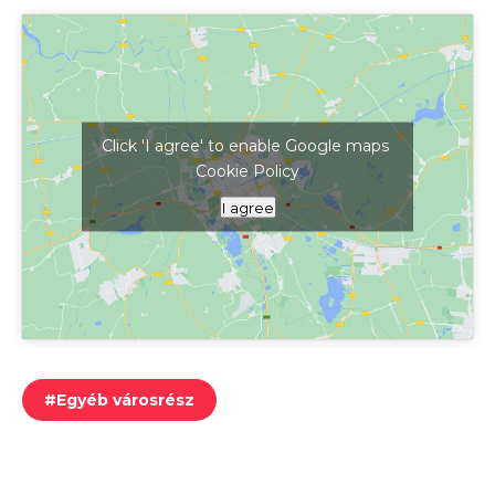
Click 'I agree' to enable Google maps
Cookie Policy
Kattints ide a térkép megjelenítéséhez
I agree
#
Egyéb városrész