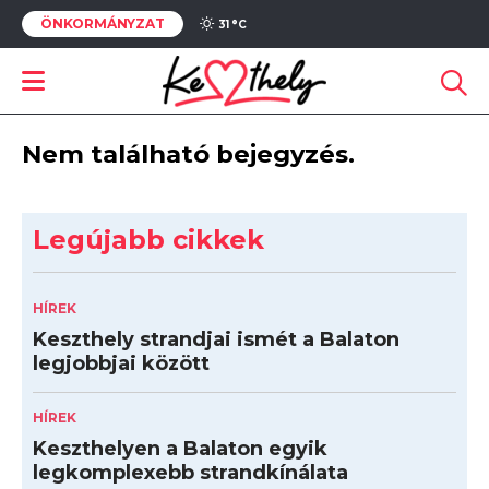
ÖNKORMÁNYZAT
31 °
C
Nem található bejegyzés.
Legújabb cikkek
HÍREK
Keszthely strandjai ismét a Balaton
legjobbjai között
HÍREK
Keszthelyen a Balaton egyik
legkomplexebb strandkínálata