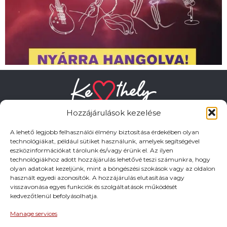
Hozzájárulások kezelése
A lehető legjobb felhasználói élmény biztosítása érdekében olyan
technológiákat, például sütiket használunk, amelyek segítségével
eszközinformációkat tárolunk és/vagy érünk el. Az ilyen
HASZNOS LINKEK
technológiákhoz adott hozzájárulás lehetővé teszi számunkra, hogy
olyan adatokat kezeljünk, mint a böngészési szokások vagy az oldalon
használt egyedi azonosítók. A hozzájárulás elutasítása vagy
Adatkezelési tájékoztató
visszavonása egyes funkciók és szolgáltatások működését
kedvezőtlenül befolyásolhatja.
Impresszum
Manage services