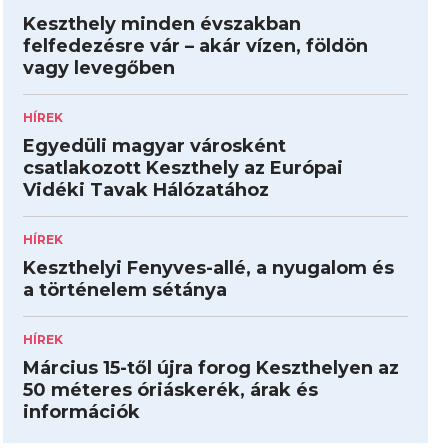
Keszthely minden évszakban
felfedezésre vár – akár vízen, földön
vagy levegőben
HÍREK
Egyedüli magyar városként
csatlakozott Keszthely az Európai
Vidéki Tavak Hálózatához
HÍREK
Keszthelyi Fenyves-allé, a nyugalom és
a történelem sétánya
HÍREK
Március 15-től újra forog Keszthelyen az
50 méteres óriáskerék, árak és
információk