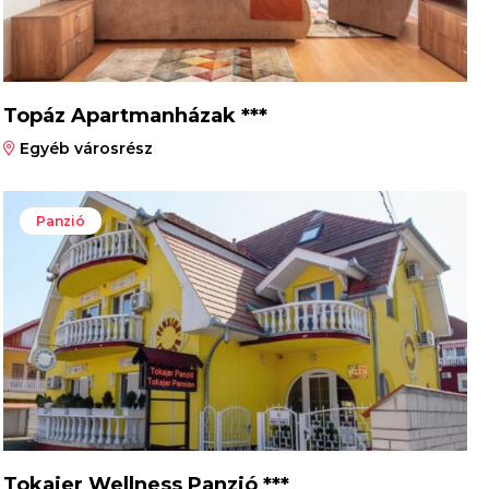
Topáz Apartmanházak ***
Egyéb városrész
Panzió
Tokajer Wellness Panzió ***