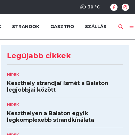
30 °
C
K
STRANDOK
GASZTRO
SZÁLLÁS
Legújabb cikkek
HÍREK
Keszthely strandjai ismét a Balaton
legjobbjai között
HÍREK
Keszthelyen a Balaton egyik
legkomplexebb strandkínálata
HÍREK