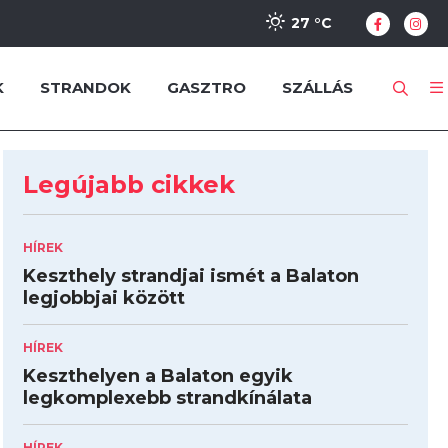
27 °
C
K
STRANDOK
GASZTRO
SZÁLLÁS
Legújabb cikkek
HÍREK
Keszthely strandjai ismét a Balaton
legjobbjai között
HÍREK
Keszthelyen a Balaton egyik
legkomplexebb strandkínálata
HÍREK