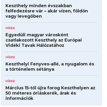
Keszthely minden évszakban
felfedezésre vár – akár vízen, földön
vagy levegőben
HÍREK
Egyedüli magyar városként
csatlakozott Keszthely az Európai
Vidéki Tavak Hálózatához
HÍREK
Keszthelyi Fenyves-allé, a nyugalom és
a történelem sétánya
HÍREK
Március 15-től újra forog Keszthelyen az
50 méteres óriáskerék, árak és
információk