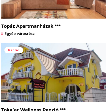
Topáz Apartmanházak ***
Egyéb városrész
Panzió
Tokajer Wellness Panzió ***