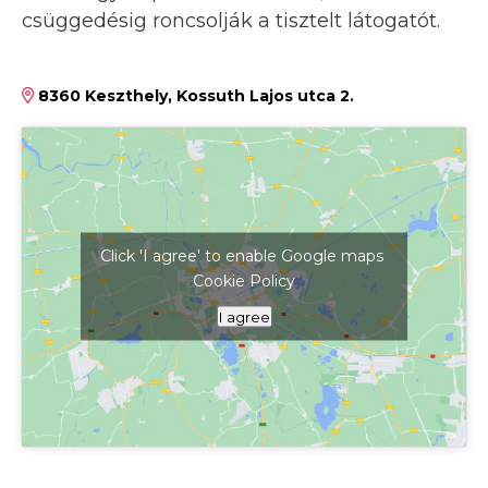
csüggedésig roncsolják a tisztelt látogatót.
8360 Keszthely, Kossuth Lajos utca 2.
Click 'I agree' to enable Google maps
Cookie Policy
Kattints ide a térkép megjelenítéséhez
I agree