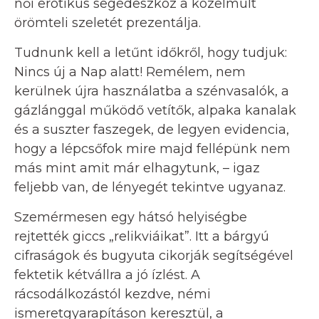
női erotikus segédeszköz a közelmúlt
örömteli szeletét prezentálja.
Tudnunk kell a letűnt időkről, hogy tudjuk:
Nincs új a Nap alatt! Remélem, nem
kerülnek újra használatba a szénvasalók, a
gázlánggal működő vetítők, alpaka kanalak
és a suszter faszegek, de legyen evidencia,
hogy a lépcsőfok mire majd fellépünk nem
más mint amit már elhagytunk, – igaz
feljebb van, de lényegét tekintve ugyanaz.
Szemérmesen egy hátsó helyiségbe
rejtették giccs „relikviáikat”. Itt a bárgyú
cifraságok és bugyuta cikorják segítségével
fektetik kétvállra a jó ízlést. A
rácsodálkozástól kezdve, némi
ismeretgyarapításon keresztül, a