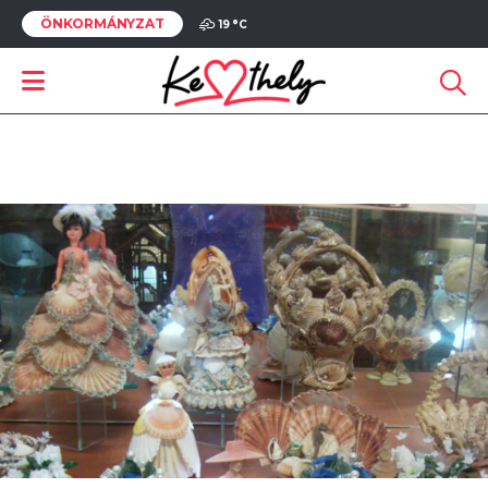
ÖNKORMÁNYZAT
19 °
C