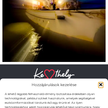
Hozzájárulások kezelése
A lehető legjobb felhasználói élmény biztosítása érdekében olyan
technológiákat, például sütiket használunk, amelyek segítségével
eszközinformációkat tárolunk és/vagy érünk el. Az ilyen
HASZNOS LINKEK
technológiákhoz adott hozzájárulás lehetővé teszi számunkra, hogy