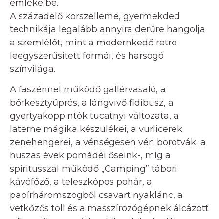
emlékeibe.
A századelő korszelleme, gyermekded
technikája legalább annyira derűre hangolja
a szemlélőt, mint a modernkedő retro
leegyszerűsített formái, és harsogó
színvilága.
A faszénnel működő gallérvasaló, a
bőrkesztyűprés, a lángvivő fidibusz, a
gyertyakoppintók tucatnyi változata, a
laterne mágika készülékei, a vurlicerek
zenehengerei, a vénségesen vén borotvák, a
huszas évek pomádéi őseink-, míg a
spiritusszal működő „Camping” tábori
kávéfőző, a teleszkópos pohár, a
papírháromszögből csavart nyaklánc, a
vetkőzős toll és a masszírozógépnek álcázott