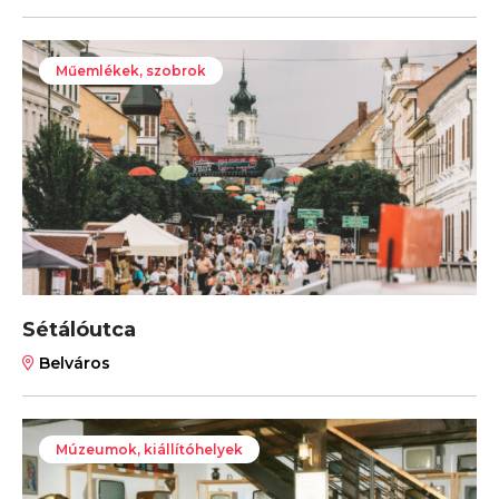
Műemlékek, szobrok
Sétálóutca
Belváros
Múzeumok, kiállítóhelyek