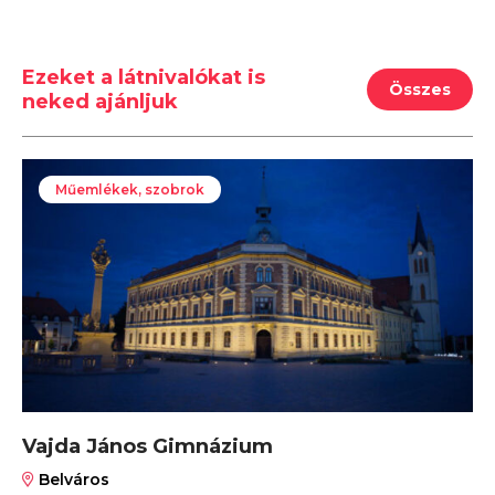
Ezeket a látnivalókat is
Összes
neked ajánljuk
Műemlékek, szobrok
Vajda János Gimnázium
Belváros