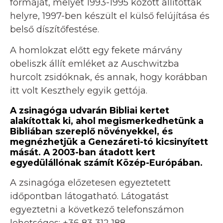
formáját, melyet 1993-1995 között állítottak
helyre, 1997-ben készült el külső felújítása és
belső díszítőfestése.
A homlokzat előtt egy fekete márvány
obeliszk állít emléket az Auschwitzba
hurcolt zsidóknak, és annak, hogy korábban
itt volt Keszthely egyik gettója.
A zsinagóga udvarán Bibliai kertet
alakítottak ki, ahol megismerkedhetünk a
Bibliában szereplő növényekkel, és
megnézhetjük a Genezáreti-tó kicsinyített
mását. A 2003-ban átadott kert
egyedülállónak számít Közép-Európában.
A zsinagóga előzetesen egyeztetett
időpontban látogatható. Látogatást
egyeztetni a következő telefonszámon