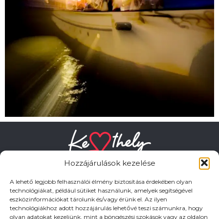
Hozzájárulások kezelése
A lehető legjobb felhasználói élmény biztosítása érdekében olyan
technológiákat, például sütiket használunk, amelyek segítségével
eszközinformációkat tárolunk és/vagy érünk el. Az ilyen
HASZNOS LINKEK
technológiákhoz adott hozzájárulás lehetővé teszi számunkra, hogy
olyan adatokat kezeljünk, mint a böngészési szokások vagy az oldalon