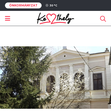
ÖNKORMÁNYZAT
30 °
C