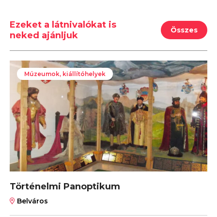
Ezeket a látnivalókat is
Összes
neked ajánljuk
Múzeumok, kiállítóhelyek
Történelmi Panoptikum
Belváros