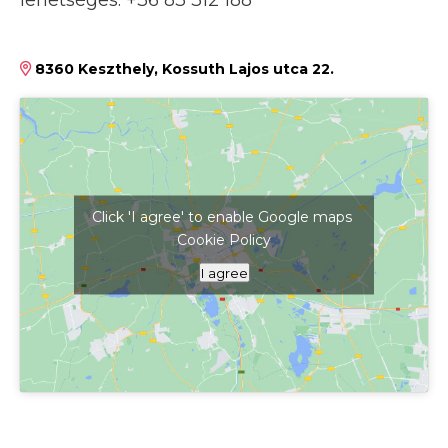
lehetséges: +36 83 312 188
8360 Keszthely, Kossuth Lajos utca 22.
Click 'I agree' to enable Google maps
Cookie Policy
Kattints ide a térkép megjelenítéséhez
I agree