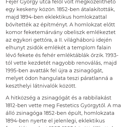
Fejér György utca felől volt megközelíthető
egy keskeny közön. 1852-ben átalakították,
majd 1894-ben eklektikus homlokzattal
bővítették az építményt. A homlokzat előtt
komor feketemárvány obeliszk emlékeztet
az egykori gettóra, a II. világháború idején
elhunyt zsidók emlékét a templom falain
lévő fekete és fehér emléktáblák őrzik. 1993-
tól vette kezdetét nagyobb renoválás, majd
1995-ben avatták fel újra a zsinagógát,
melyet ódon hangulata teszi páratlanná a
keszthelyi látnivalók között.
A hitközség a zsinagógát és a rabbilakást
1812-ben vette meg Festetics Györgytől. A ma
álló zsinagóga 1852-ben épült, homlokzata
1894-ben nyerte el jelenlegi, eklektikus