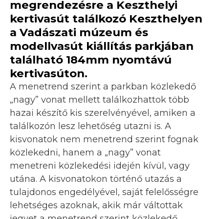
megrendezésre a Keszthelyi
kertivasút találkozó Keszthelyen
a Vadászati múzeum és
modellvasút kiállítás parkjában
található 184mm nyomtávú
kertivasúton.
A menetrend szerint a parkban közlekedő
„nagy” vonat mellett találkozhattok több
hazai készítő kis szerelvényével, amiken a
találkozón lesz lehetőség utazni is. A
kisvonatok nem menetrend szerint fognak
közlekedni, hanem a „nagy” vonat
menetreni közlekedési idején kívül, vagy
utána. A kisvonatokon történő utazás a
tulajdonos engedélyével, saját felelősségre
lehetséges azoknak, akik már váltottak
jegyet a menetrend szerint közlekedő