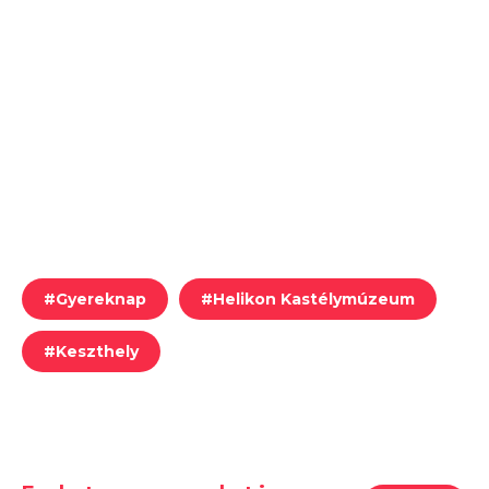
#
Gyereknap
#
Helikon Kastélymúzeum
#
Keszthely