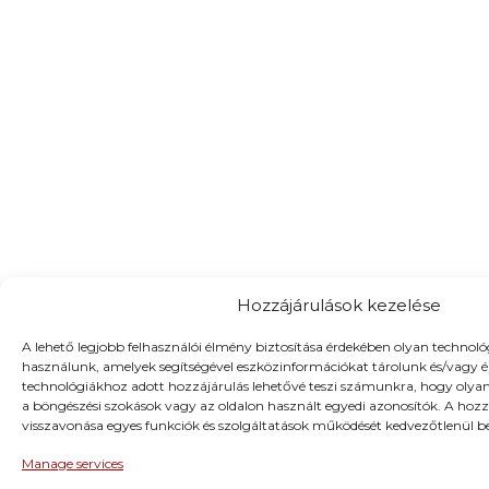
Hozzájárulások kezelése
A lehető legjobb felhasználói élmény biztosítása érdekében olyan technológ
használunk, amelyek segítségével eszközinformációkat tárolunk és/vagy ér
technológiákhoz adott hozzájárulás lehetővé teszi számunkra, hogy olyan
a böngészési szokások vagy az oldalon használt egyedi azonosítók. A hozz
visszavonása egyes funkciók és szolgáltatások működését kedvezőtlenül be
Manage services