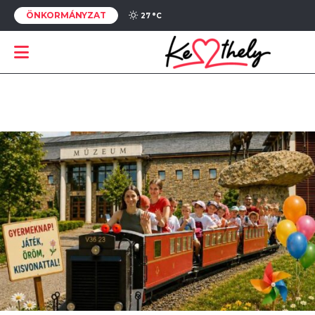
ÖNKORMÁNYZAT
27 °
C