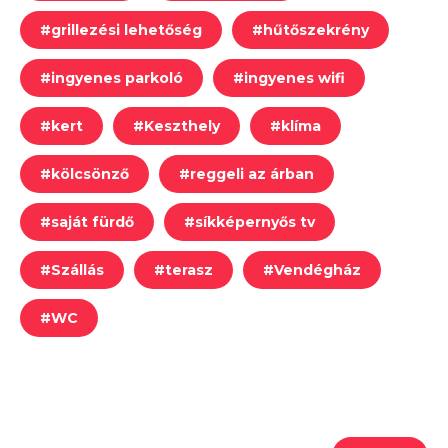
#
grillezési lehetőség
#
hűtőszekrény
#
ingyenes parkoló
#
ingyenes wifi
#
kert
#
Keszthely
#
klíma
#
kölcsönző
#
reggeli az árban
#
saját fürdő
#
síkképernyős tv
#
Szállás
#
terasz
#
Vendégház
#
WC