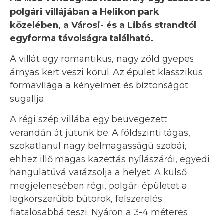
polgári villájában a Helikon park
közelében, a Városi- és a Libás strandtól
egyforma távolságra található.
A villát egy romantikus, nagy zöld gyepes
árnyas kert veszi körül. Az épület klasszikus
formavilága a kényelmet és biztonságot
sugallja.
A régi szép villába egy beüvegezett
verandán át jutunk be. A földszinti tágas,
szokatlanul nagy belmagasságú szobái,
ehhez illő magas kazettás nyílászárói, egyedi
hangulatúvá varázsolja a helyet. A külső
megjelenésében régi, polgári épületet a
legkorszerűbb bútorok, felszerelés
fiatalosabbá teszi. Nyáron a 3-4 méteres