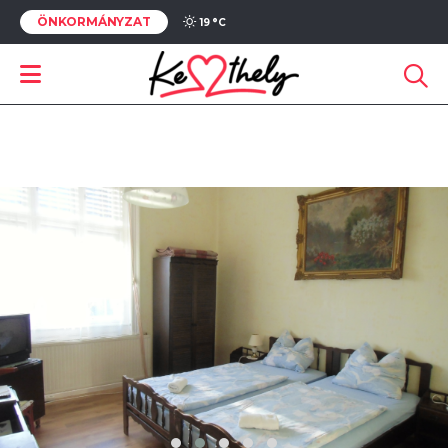
ÖNKORMÁNYZAT
19 °
C