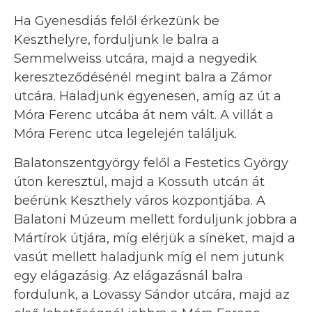
Ha Gyenesdiás felől érkezünk be
Keszthelyre, forduljunk le balra a
Semmelweiss utcára, majd a negyedik
kereszteződésénél megint balra a Zámor
utcára. Haladjunk egyenesen, amíg az út a
Móra Ferenc utcába át nem vált. A villát a
Móra Ferenc utca legelején találjuk.
Balatonszentgyörgy felől a Festetics György
úton keresztül, majd a Kossuth utcán át
beérünk Keszthely város központjába. A
Balatoni Múzeum mellett forduljunk jobbra a
Mártírok útjára, míg elérjük a síneket, majd a
vasút mellett haladjunk míg el nem jutunk
egy elágazásig. Az elágazásnál balra
fordulunk, a Lovassy Sándor utcára, majd az