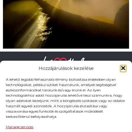
Hozzájárulások kezelése
A lehető legjobb felhasználói élmény biztosítása érdekében olyan
technológiákat, például sütiket használunk, amelyek segítségével
eszközinformációkat tárolunk és/vagy érünk el. Az ilyen
technológiákhoz adott hozzájárulás lehetővé teszi számunkra, hogy
olyan adatokat kezeljünk, mint a böngészési szokások vagy az oldalon
HASZNOS LINKEK
használt egyedi azonosítók. A hozzájárulás elutasítása vagy
visszavonása egyes funkciók és szolgáltatások működését
Adatkezelési tájékoztató
kedvezőtlenül befolyásolhatja.
Manage services
Impresszum