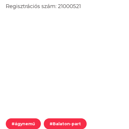
Regisztrációs szám: 21000521
#
ágynemű
#
Balaton-part