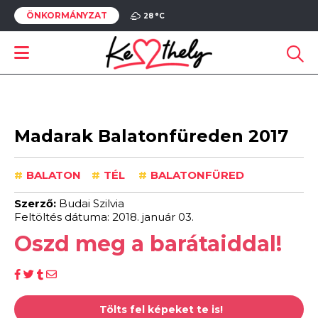
ÖNKORMÁNYZAT
28 °
C
Madarak Balatonfüreden 2017
#
BALATON
#
TÉL
#
BALATONFÜRED
Szerző:
Budai Szilvia
Feltöltés dátuma: 2018. január 03.
Oszd meg a barátaiddal!
Tölts fel képeket te is!