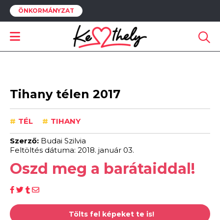
ÖNKORMÁNYZAT
Tihany télen 2017
#
TÉL
#
TIHANY
Szerző:
Budai Szilvia
Feltöltés dátuma: 2018. január 03.
Oszd meg a barátaiddal!
Tölts fel képeket te is!