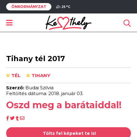
ÖNKORMÁNYZAT
25 °
C
Tihany tél 2017
#
TÉL
#
TIHANY
Szerző:
Budai Szilvia
Feltöltés dátuma: 2018. január 03.
Oszd meg a barátaiddal!
Tölts fel képeket te is!