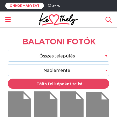
ÖNKORMÁNYZAT
27 °
C
BALATONI FOTÓK
Összes település
Naplemente
Tölts fel képeket te is!