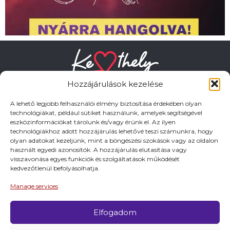
Hozzájárulások kezelése
A lehető legjobb felhasználói élmény biztosítása érdekében olyan
technológiákat, például sütiket használunk, amelyek segítségével
eszközinformációkat tárolunk és/vagy érünk el. Az ilyen
HASZNOS LINKEK
technológiákhoz adott hozzájárulás lehetővé teszi számunkra, hogy
olyan adatokat kezeljünk, mint a böngészési szokások vagy az oldalon
használt egyedi azonosítók. A hozzájárulás elutasítása vagy
Adatkezelési tájékoztató
visszavonása egyes funkciók és szolgáltatások működését
kedvezőtlenül befolyásolhatja.
Impresszum
Manage services
Elfogadom
© 2026 Minden jog fentartva.