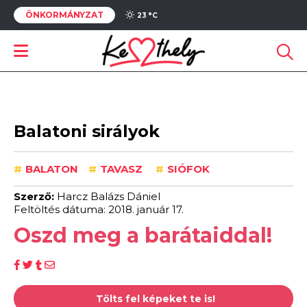
ÖNKORMÁNYZAT
23 °
C
Balatoni sirályok
#
BALATON
#
TAVASZ
#
SIÓFOK
Szerző:
Harcz Balázs Dániel
Feltöltés dátuma: 2018. január 17.
Oszd meg a barátaiddal!
Tölts fel képeket te is!