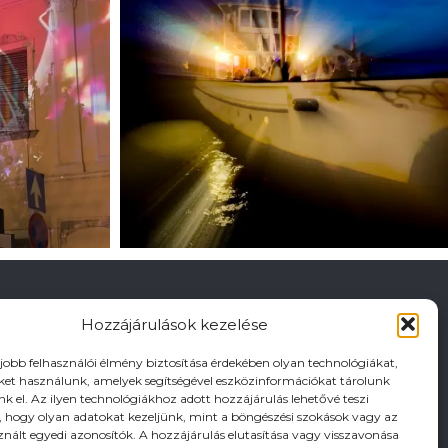
Hozzájárulások kezelése
gjobb felhasználói élmény biztosítása érdekében olyan technológiákat,
iket használunk, amelyek segítségével eszközinformációkat tárolunk
nk el. Az ilyen technológiákhoz adott hozzájárulás lehetővé teszi
hogy olyan adatokat kezeljünk, mint a böngészési szokások vagy az
znált egyedi azonosítók. A hozzájárulás elutasítása vagy visszavonása