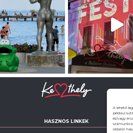
A lehető le
például süt
és/vagy érü
HASZNOS LINKEK
számunkra, 
oldalon has