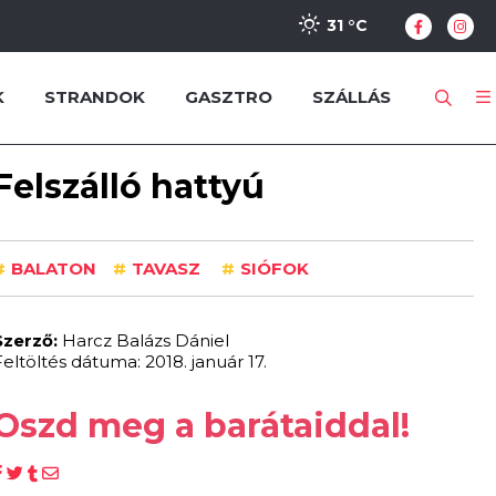
31 °
C
K
STRANDOK
GASZTRO
SZÁLLÁS
Felszálló hattyú
#
BALATON
#
TAVASZ
#
SIÓFOK
Szerző:
Harcz Balázs Dániel
Feltöltés dátuma: 2018. január 17.
Oszd meg a barátaiddal!