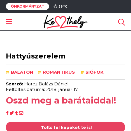
ÖNKORMÁNYZAT
38 °
C
Hattyúszerelem
#
BALATON
#
ROMANTIKUS
#
SIÓFOK
Szerző:
Harcz Balázs Dániel
Feltöltés dátuma: 2018. január 17.
Oszd meg a barátaiddal!
Tölts fel képeket te is!