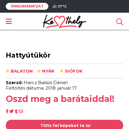
ÖNKORMÁNYZAT
37 °
C
Hattyútükör
#
BALATON
#
NYÁR
#
SIÓFOK
Szerző:
Harcz Balázs Dániel
Feltöltés dátuma: 2018. január 17.
Oszd meg a barátaiddal!
Tölts fel képeket te is!