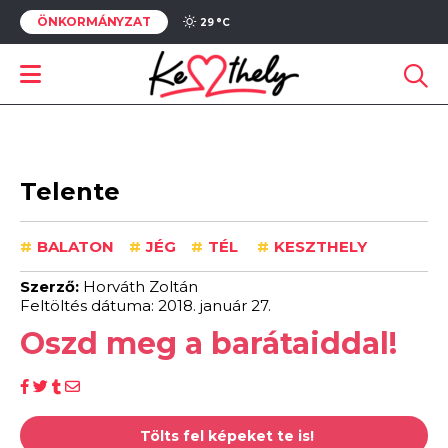
ÖNKORMÁNYZAT
29 °
C
Telente
#
BALATON
#
JÉG
#
TÉL
#
KESZTHELY
Szerző:
Horváth Zoltán
Feltöltés dátuma: 2018. január 27.
Oszd meg a barátaiddal!
Tölts fel képeket te is!