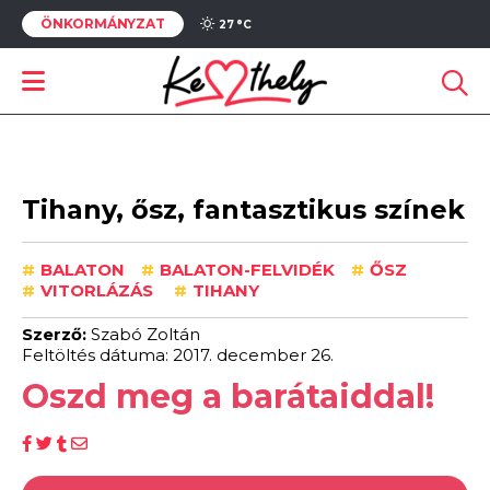
ÖNKORMÁNYZAT
27 °
C
Tihany, ősz, fantasztikus színek
#
BALATON
#
BALATON-FELVIDÉK
#
ŐSZ
#
VITORLÁZÁS
#
TIHANY
Szerző:
Szabó Zoltán
Feltöltés dátuma: 2017. december 26.
Oszd meg a barátaiddal!