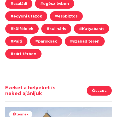
#
családi
#
egész évben
#
egyéni utazók
#
esőbiztos
#
külföldiek
#
kulináris
#
Kutyabarát
#
Pajti
#
pároknak
#
szabad téren
#
zárt térben
Ezeket a helyeket is
Összes
neked ajánljuk
Éttermek