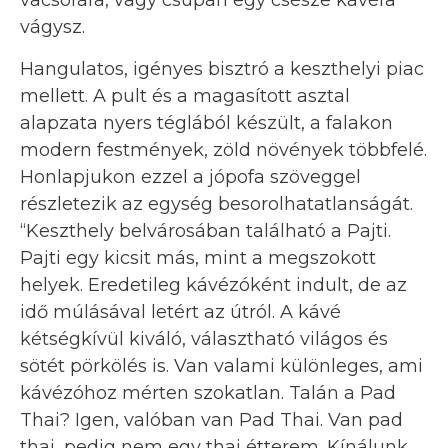
vágysz.
Hangulatos, igényes bisztró a keszthelyi piac
mellett. A pult és a magasított asztal
alapzata nyers téglából készült, a falakon
modern festmények, zöld növények többfelé.
Honlapjukon ezzel a jópofa szöveggel
részletezik az egység besorolhatatlanságát.
“Keszthely belvárosában található a Pajti.
Pajti egy kicsit más, mint a megszokott
helyek. Eredetileg kávézóként indult, de az
idő múlásával letért az útról. A kávé
kétségkívül kiváló, választható világos és
sötét pörkölés is. Van valami különleges, ami
kávézóhoz mérten szokatlan. Talán a Pad
Thai? Igen, valóban van Pad Thai. Van pad
thai, pedig nem egy thai étterem. Kínálunk