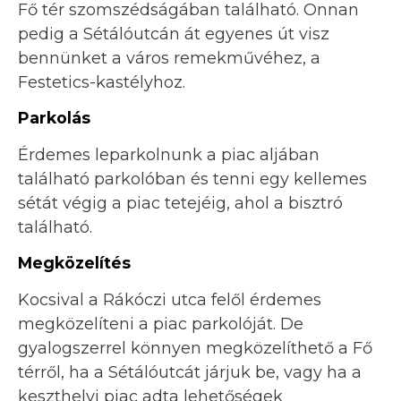
Fő tér szomszédságában található. Onnan
pedig a Sétálóutcán át egyenes út visz
bennünket a város remekművéhez, a
Festetics-kastélyhoz.
Parkolás
Érdemes leparkolnunk a piac aljában
található parkolóban és tenni egy kellemes
sétát végig a piac tetejéig, ahol a bisztró
található.
Megközelítés
Kocsival a Rákóczi utca felől érdemes
megközelíteni a piac parkolóját. De
gyalogszerrel könnyen megközelíthető a Fő
térről, ha a Sétálóutcát járjuk be, vagy ha a
keszthelyi piac adta lehetőségek