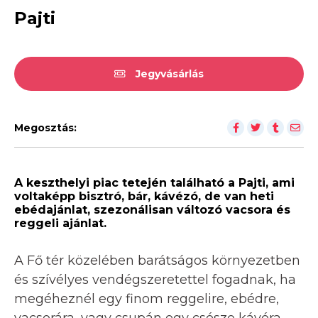
Pajti
Jegyvásárlás
Megosztás:
A keszthelyi piac tetején található a Pajti, ami
voltaképp bisztró, bár, kávézó, de van heti
ebédajánlat, szezonálisan változó vacsora és
reggeli ajánlat.
A Fő tér közelében barátságos környezetben
és szívélyes vendégszeretettel fogadnak, ha
megéheznél egy finom reggelire, ebédre,
vacsorára, vagy csupán egy csésze kávéra