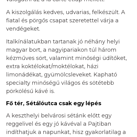
A kiszolgálás kedves, udvarias, felkészült. A
fiatal és pörgős csapat szeretettel várja a
vendégeket.
Italkínálatukban tartanak jó néhány helyi
magyar bort, a nagyipariakon túl három
kézműves sört, valamint minőségi üdítőket,
extra koktélokat/moktélokat, házi
limonádékat, gyümölcsleveket. Kapható
specialty minőségű világos és sötétebb
pörkölésű kávé is.
Fő tér, Sétálóutca csak egy lépés
A keszthelyi belvárosi sétánk előtt egy
reggelivel és egy jó kávéval a Pajtiban
indíthatjuk a napunkat, hisz gyakorlatilag a