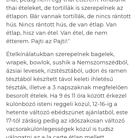
thai ételeket, de tortillák is szerepelnek az
étlapon. Bár vannak tortillák, de nincs rántott
hús. Nincs rántott hús, de van étlap. Van
étlap, hisz van étel. Van étel, de nem
étterem. Pajti az Pajti!.“
Ételkínálatukban szerepelnek bagelek,
wrapek, bowlok, sushik a Nemszomszédból,
ázsiai levesek, rizstésztából, udon és ramen
tésztából készített távol keleti ihletésű
tészták, illetve a 3 napszaknak megfelelően
besorolt ételek. Ha 9 és 11 óra között érkezel
különböző isteni reggeli közül, 12-16-ig a
hetente változó ebédszünet ajánlatból, este
17-től zárásig pedig az időszakosan változó
vacsorakülönlegességek közül is tudsz
válogatni az a la carte étlap mellett.