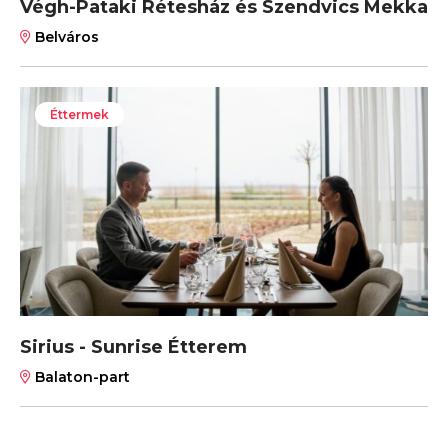
Végh-Pataki Rétesház és Szendvics Mekka
Belváros
Éttermek
Sirius - Sunrise Étterem
Balaton-part