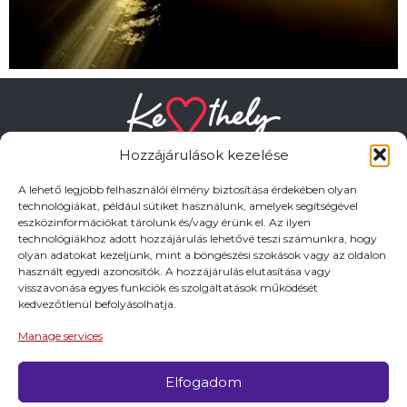
Hozzájárulások kezelése
A lehető legjobb felhasználói élmény biztosítása érdekében olyan
technológiákat, például sütiket használunk, amelyek segítségével
eszközinformációkat tárolunk és/vagy érünk el. Az ilyen
HASZNOS LINKEK
technológiákhoz adott hozzájárulás lehetővé teszi számunkra, hogy
olyan adatokat kezeljünk, mint a böngészési szokások vagy az oldalon
használt egyedi azonosítók. A hozzájárulás elutasítása vagy
Adatkezelési tájékoztató
visszavonása egyes funkciók és szolgáltatások működését
kedvezőtlenül befolyásolhatja.
Impresszum
Manage services
Elfogadom
© 2026 Minden jog fentartva.