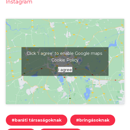
Instagram
Click 'I agree' to enable Google maps
Cookie Policy
Kattints ide a térkép megjelenítéséhez
I agree
#
baráti társaságoknak
#
bringásoknak