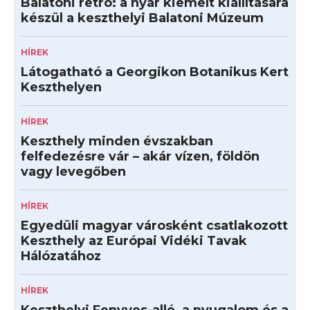
Balatoni retró: a nyár kiemelt kiállítására
készül a keszthelyi Balatoni Múzeum
HÍREK
Látogatható a Georgikon Botanikus Kert
Keszthelyen
HÍREK
Keszthely minden évszakban
felfedezésre vár – akár vízen, földön
vagy levegőben
HÍREK
Egyedüli magyar városként csatlakozott
Keszthely az Európai Vidéki Tavak
Hálózatához
HÍREK