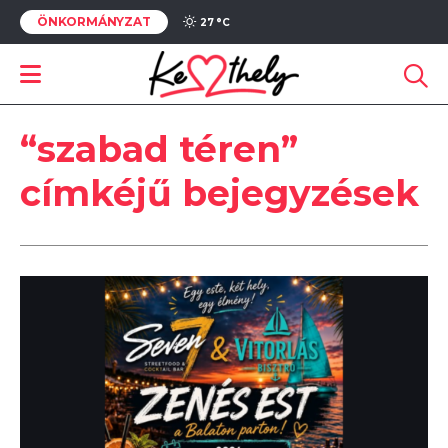
ÖNKORMÁNYZAT
27 °
C
“szabad téren”
címkéjű bejegyzések