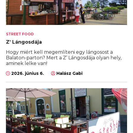
STREET FOOD
Z’ Lángosdája
Hogy miért kell megemlíteni egy lángosost a
Balaton-parton? Mert a Z’ Lángosdája olyan hely,
aminek lelke van!
2026. június 6.
Halász Gabi