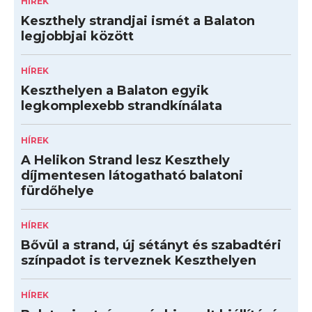
HÍREK
Keszthely strandjai ismét a Balaton
legjobbjai között
HÍREK
Keszthelyen a Balaton egyik
legkomplexebb strandkínálata
HÍREK
A Helikon Strand lesz Keszthely
díjmentesen látogatható balatoni
fürdőhelye
HÍREK
Bővül a strand, új sétányt és szabadtéri
színpadot is terveznek Keszthelyen
HÍREK