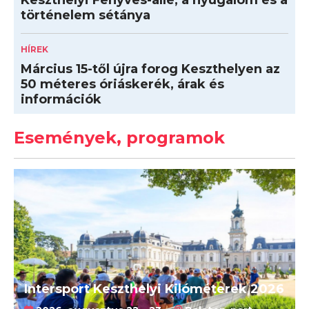
Keszthelyi Fenyves-allé, a nyugalom és a
történelem sétánya
HÍREK
Március 15-től újra forog Keszthelyen az
50 méteres óriáskerék, árak és
információk
Események, programok
Intersport Keszthelyi Kilóméterek 2026