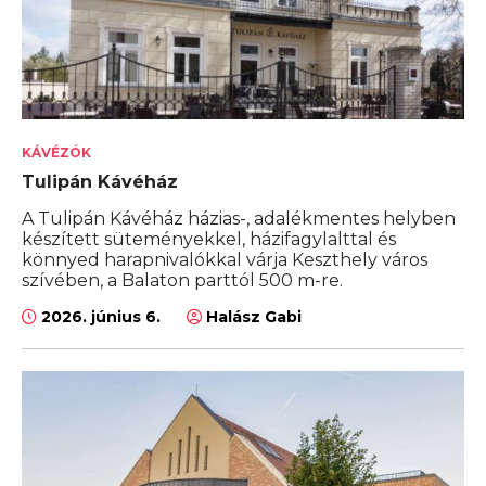
KÁVÉZÓK
Tulipán Kávéház
A Tulipán Kávéház házias-, adalékmentes helyben
készített süteményekkel, házifagylalttal és
könnyed harapnivalókkal várja Keszthely város
szívében, a Balaton parttól 500 m-re.
2026. június 6.
Halász Gabi