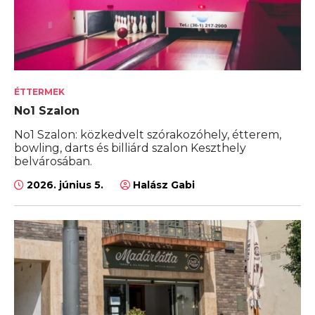
ÉTTERMEK
No1 Szalon
No1 Szalon: közkedvelt szórakozóhely, étterem,
bowling, darts és billiárd szalon Keszthely
belvárosában.
2026. június 5.
Halász Gabi