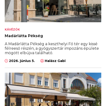
KÁVÉZÓK
Madárlátta Pékség
A Madárlátta Pékség a keszthelyi Fő tér egy kissé
félreeső részén, a gyógyszertár impozáns épülete
mögött elbújva található.
2026. június 5.
Halász Gabi