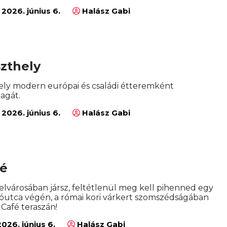
2026. június 6.
Halász Gabi
zthely
ely modern európai és családi étteremként
agát.
2026. június 6.
Halász Gabi
fé
elvárosában jársz, feltétlenül meg kell pihenned egy
álóutca végén, a római kori várkert szomszédságában
 Café teraszán!
026. június 6.
Halász Gabi