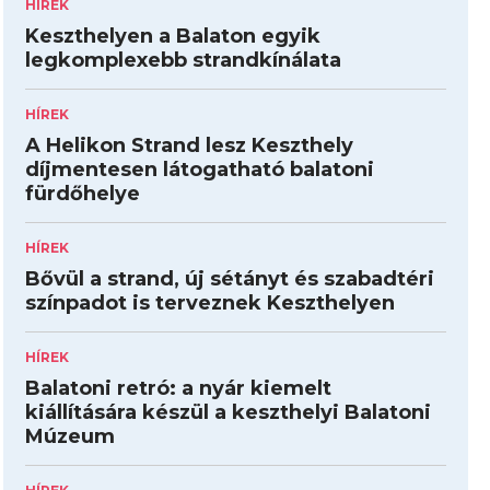
HÍREK
Keszthelyen a Balaton egyik
legkomplexebb strandkínálata
HÍREK
A Helikon Strand lesz Keszthely
díjmentesen látogatható balatoni
fürdőhelye
HÍREK
Bővül a strand, új sétányt és szabadtéri
színpadot is terveznek Keszthelyen
HÍREK
Balatoni retró: a nyár kiemelt
kiállítására készül a keszthelyi Balatoni
Múzeum