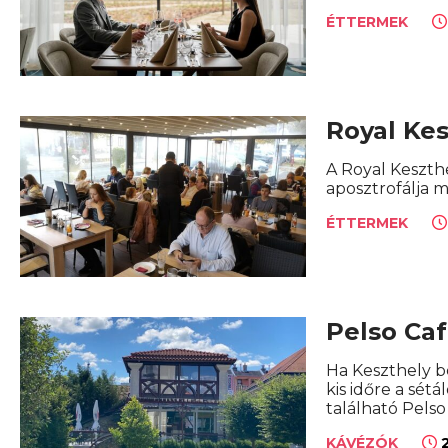
ÉTTERMEK
Royal Kes
A Royal Keszth
aposztrofálja m
ÉTTERMEK
Pelso Ca
Ha Keszthely b
kis időre a sét
található Pelso
2
KÁVÉZÓK