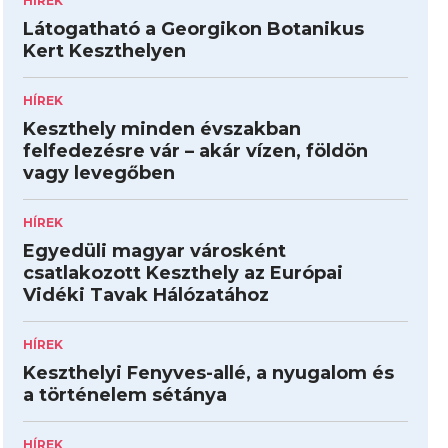
HÍREK
Látogatható a Georgikon Botanikus
Kert Keszthelyen
HÍREK
Keszthely minden évszakban
felfedezésre vár – akár vízen, földön
vagy levegőben
HÍREK
Egyedüli magyar városként
csatlakozott Keszthely az Európai
Vidéki Tavak Hálózatához
HÍREK
Keszthelyi Fenyves-allé, a nyugalom és
a történelem sétánya
HÍREK