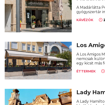
A Madárlátta Pé
gyógyszertár i
2
KÁVÉZÓK
Los Amig
A Los Amigos M
nemcsak különl
egy kicsit más
ÉTTERMEK
Lady Ham
A Lady Hamilto