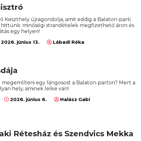
Bisztró
tró Keszthely újragondolja, amit eddig a Balaton-parti
 hittünk: minőségi strandételek megfizethető áron és
látás egy helyen!
2026. június 13.
Lábadi Réka
sdája
l megemlíteni egy lángosost a Balaton-parton? Mert a
lyan hely, aminek lelke van!
2026. június 6.
Halász Gabi
aki Rétesház és Szendvics Mekka