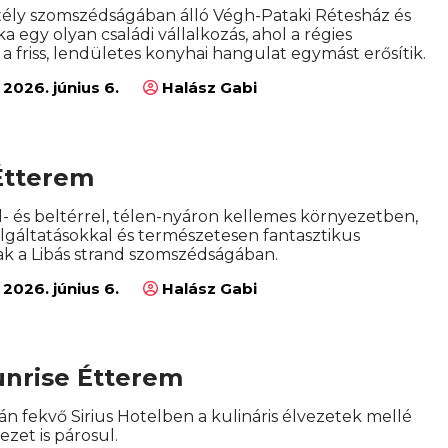
stély szomszédságában álló Végh-Pataki Rétesház és
 egy olyan családi vállalkozás, ahol a régies
a friss, lendületes konyhai hangulat egymást erősítik.
2026. június 6.
Halász Gabi
Étterem
- és beltérrel, télen-nyáron kellemes környezetben,
olgáltatásokkal és természetesen fantasztikus
ak a Libás strand szomszédságában.
2026. június 6.
Halász Gabi
Sunrise Étterem
án fekvő Sirius Hotelben a kulináris élvezetek mellé
ezet is párosul.