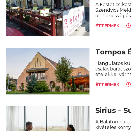
A Festetics-ka
Szendvics Mekka
otthonosság és 
ÉTTERMEK
Tompos 
Hangulatos kül
családbarát sz
ételekkel várn
ÉTTERMEK
Sirius – 
A Balaton partj
kivételes körny