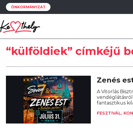
ÖNKORMÁNYZAT
“külföldiek” címkéjű 
Zenés est
A Vitorlás Bisz
vendéglátásról
fantasztikus ki
FESZTIVÁL, KO