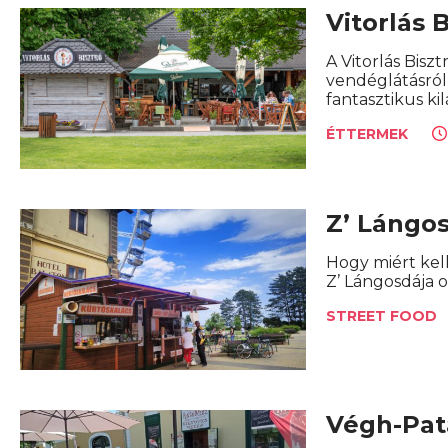
Vitorlás 
A Vitorlás Bisz
vendéglátásról
fantasztikus ki
ÉTTERMEK
Z’ Lángo
Hogy miért kel
Z’ Lángosdája o
STREET FOOD
Végh-Pat