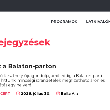
PROGRAMOK
LÁTNIVALÓ
bejegyzések
 a Balaton-parton
tró Keszthely újragondolja, amit eddig a Balaton-parti
 hittünk: minőségi strandételek megfizethető áron és
látás egy helyen!
2026. július 30.
Bolla Aliz
NCERT