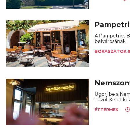
Pampetri
A Pampetrics B
belvárosának.
BORÁSZATOK &
Nemszom
Ugorj be a Nem
Távol-Kelet köz
ÉTTERMEK