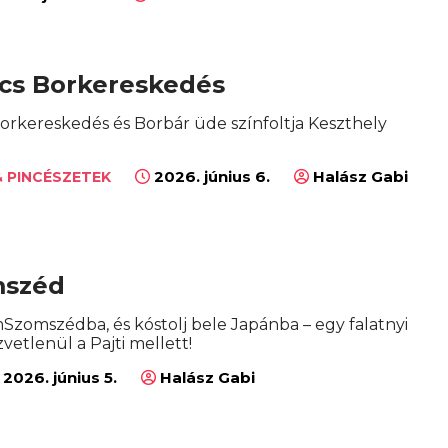
cs Borkereskedés
orkereskedés és Borbár üde színfoltja Keszthely
2026. június 6.
Halász Gabi
 PINCÉSZETEK
széd
Szomszédba, és kóstolj bele Japánba – egy falatnyi
vetlenül a Pajti mellett!
2026. június 5.
Halász Gabi