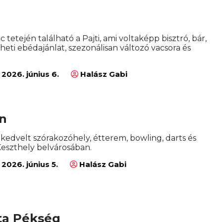
c tetején található a Pajti, ami voltaképp bisztró, bár,
heti ebédajánlat, szezonálisan változó vacsora és
2026. június 6.
Halász Gabi
on
kedvelt szórakozóhely, étterem, bowling, darts és
 Keszthely belvárosában.
2026. június 5.
Halász Gabi
ta Pékség