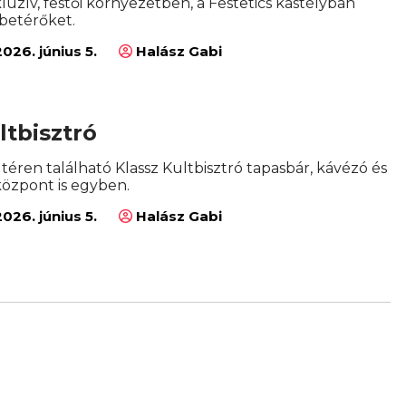
kluzív, festői környezetben, a Festetics kastélyban
 betérőket.
026. június 5.
Halász Gabi
ltbisztró
 téren található Klassz Kultbisztró tapasbár, kávézó és
központ is egyben.
026. június 5.
Halász Gabi