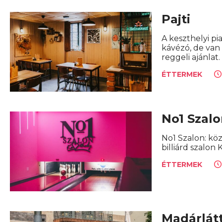
Pajti
A keszthelyi pia
kávézó, de van 
reggeli ajánlat.
ÉTTERMEK
No1 Szal
No1 Szalon: köz
billiárd szalon
ÉTTERMEK
Madárlát