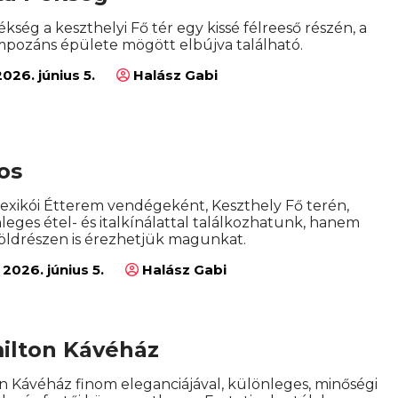
kség a keszthelyi Fő tér egy kissé félreeső részén, a
mpozáns épülete mögött elbújva található.
026. június 5.
Halász Gabi
os
exikói Étterem vendégeként, Keszthely Fő terén,
eges étel- és italkínálattal találkozhatunk, hanem
 földrészen is érezhetjük magunkat.
2026. június 5.
Halász Gabi
ilton Kávéház
n Kávéház finom eleganciájával, különleges, minőségi