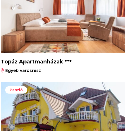
Topáz Apartmanházak ***
Egyéb városrész
Panzió