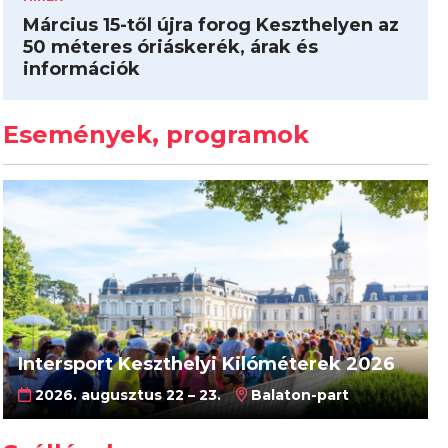
Március 15-től újra forog Keszthelyen az
50 méteres óriáskerék, árak és
információk
Események, programok
Intersport Keszthelyi Kilóméterek 2026
2026. augusztus 22 – 23.
Balaton-part