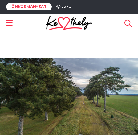
ÖNKORMÁNYZAT
22 °
C