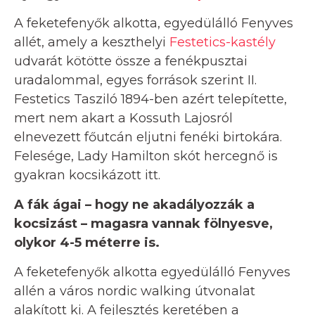
A feketefenyők alkotta, egyedülálló Fenyves
allét, amely a keszthelyi
Festetics-kastély
udvarát kötötte össze a fenékpusztai
uradalommal, egyes források szerint II.
Festetics Tasziló 1894-ben azért telepítette,
mert nem akart a Kossuth Lajosról
elnevezett főutcán eljutni fenéki birtokára.
Felesége, Lady Hamilton skót hercegnő is
gyakran kocsikázott itt.
A fák ágai – hogy ne akadályozzák a
kocsizást – magasra vannak fölnyesve,
olykor 4-5 méterre is.
A feketefenyők alkotta egyedülálló Fenyves
allén a város nordic walking útvonalat
alakított ki. A fejlesztés keretében a