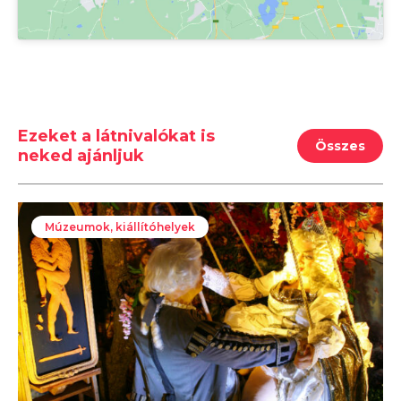
Ezeket a látnivalókat is
Összes
neked ajánljuk
Múzeumok, kiállítóhelyek