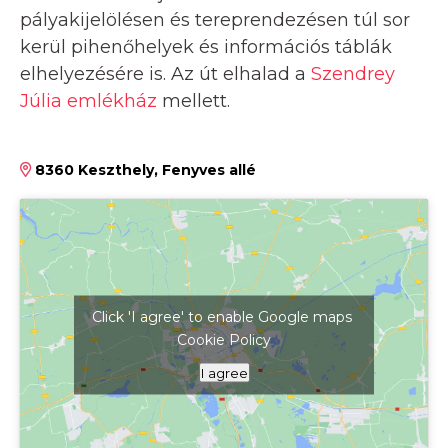
pályakijelölésen és tereprendezésen túl sor
kerül pihenőhelyek és információs táblák
elhelyezésére is. Az út elhalad a
Szendrey
Júlia emlékház
mellett.
8360 Keszthely, Fenyves allé
Click 'I agree' to enable Google maps
Cookie Policy
Kattints ide a térkép megjelenítéséhez
I agree