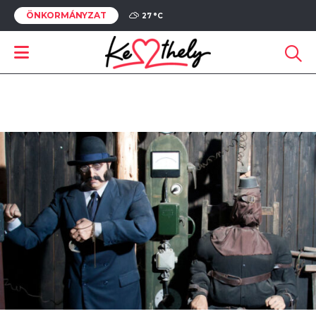
ÖNKORMÁNYZAT
27 °
C