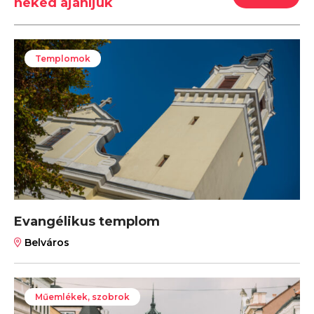
neked ajánljuk
Templomok
Evangélikus templom
Belváros
Műemlékek, szobrok