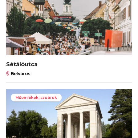
Sétálóutca
Belváros
Műemlékek, szobrok