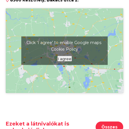
8360 Keszthely, Bakacs utca 2.
Click 'I agree' to enable Google maps
Cookie Policy
Kattints ide a térkép megjelenítéséhez
I agree
Ezeket a látnivalókat is
Összes