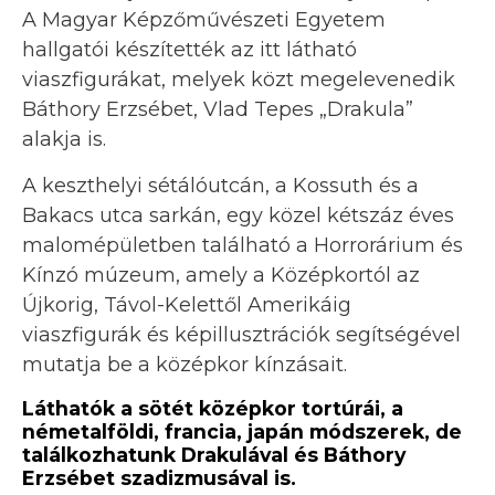
A Magyar Képzőművészeti Egyetem
hallgatói készítették az itt látható
viaszfigurákat, melyek közt megelevenedik
Báthory Erzsébet, Vlad Tepes „Drakula”
alakja is.
A keszthelyi sétálóutcán, a Kossuth és a
Bakacs utca sarkán, egy közel kétszáz éves
malomépületben található a Horrorárium és
Kínzó múzeum, amely a Középkortól az
Újkorig, Távol-Kelettől Amerikáig
viaszfigurák és képillusztrációk segítségével
mutatja be a középkor kínzásait.
Láthatók a sötét középkor tortúrái, a
németalföldi, francia, japán módszerek, de
találkozhatunk Drakulával és Báthory
Erzsébet szadizmusával is.