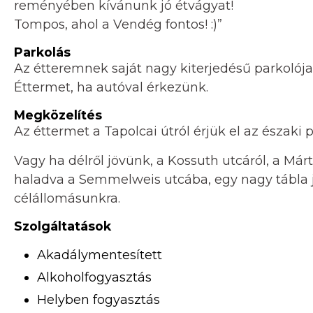
reményében kívánunk jó étvágyat!
Tompos, ahol a Vendég fontos! :)”
Parkolás
Az étteremnek saját nagy kiterjedésű parkolója
Éttermet, ha autóval érkezünk.
Megközelítés
Az éttermet a Tapolcai útról érjük el az északi p
Vagy ha délről jövünk, a Kossuth utcáról, a Már
haladva a Semmelweis utcába, egy nagy tábla j
célállomásunkra.
Szolgáltatások
Akadálymentesített
Alkoholfogyasztás
Helyben fogyasztás