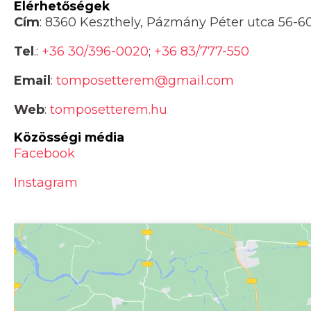
Elérhetőségek
Cím
: 8360 Keszthely, Pázmány Péter utca 56-60
Tel
.:
+36 30/396-0020
;
+36 83/777-550
Email
:
tomposetterem@gmail.com
Web
:
tomposetterem.hu
Közösségi média
Facebook
Instagram