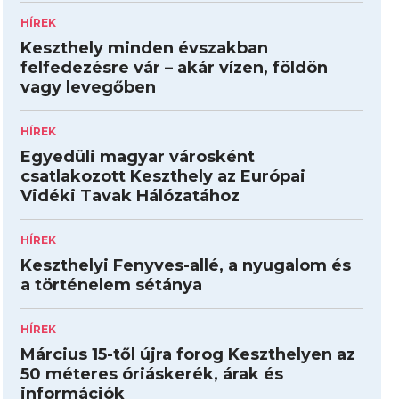
HÍREK
Keszthely minden évszakban
felfedezésre vár – akár vízen, földön
vagy levegőben
HÍREK
Egyedüli magyar városként
csatlakozott Keszthely az Európai
Vidéki Tavak Hálózatához
HÍREK
Keszthelyi Fenyves-allé, a nyugalom és
a történelem sétánya
HÍREK
Március 15-től újra forog Keszthelyen az
50 méteres óriáskerék, árak és
információk