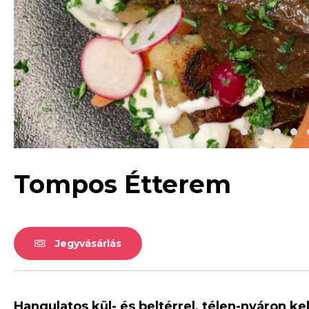
Tompos Étterem
Jegyvásárlás
Hangulatos kül- és beltérrel, télen-nyáron k