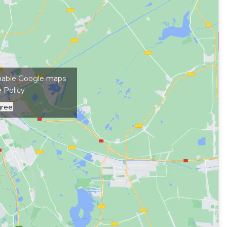
kép megjelenítéséhez
 enable Google maps
 Policy
gree
#
családbarát
#
családi
#
egész évben
#
parkolható
#
pároknak
ti
#
zárt térben