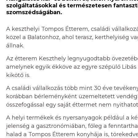
szolgáltatásokkal és természetesen fantaszti
szomszédságában.
A keszthelyi Tompos Étterem, családi vállalkozá
közel a Balatonhoz, ahol terasz, kerthelyiség va
állnak.
Az étterem Keszthely legnyugodtabb övezetében
amelynek egyik ékköve az egyre szépülő Libás s
kikötő is.
A családi vállalkozás több mint 30 éve tevéke
korábban bérleményként üzemeltetett vendéglá
összefogással egy saját éttermet nem nyithatot
A helyi termékek és nyersanyagok például a k
jelenség a gasztronómiában, főleg a fenntarth
halad a Tompos Étterem konyhája is, törekedve a