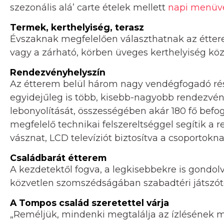
szezonális alá’ carte ételek mellett
napi menüv
Termek, kerthelyiség, terasz
Évszaknak megfelelően választhatnak az éttere
vagy a zárható, körben üveges kerthelyiség közü
Rendezvényhelyszín
Az étterem belül három nagy vendégfogadó rész
egyidejűleg is több, kisebb-nagyobb rendezvén
lebonyolítását, összességében akár 180 fő bef
megfelelő technikai felszereltséggel segítik a r
vásznat, LCD televíziót biztosítva a csoportokna
Családbarát étterem
A kezdetektől fogva, a legkisebbekre is gondolva
közvetlen szomszédságában szabadtéri játszótér
A Tompos család szeretettel várja
„Reméljük, mindenki megtalálja az ízlésének meg