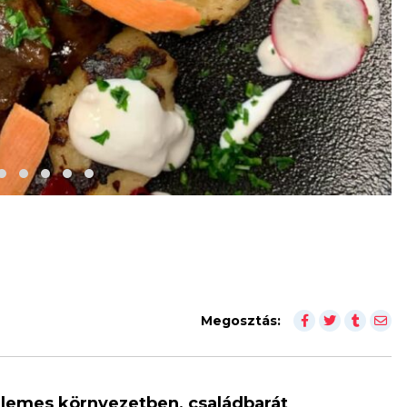
Megosztás:
ellemes környezetben, családbarát