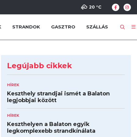
20 °
C
K
STRANDOK
GASZTRO
SZÁLLÁS
Legújabb cikkek
HÍREK
Keszthely strandjai ismét a Balaton
legjobbjai között
HÍREK
Keszthelyen a Balaton egyik
legkomplexebb strandkínálata