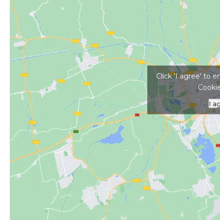
Kattints ide a tér
Click 'I agree' to
Cookie
I a
#
Akadálymentes
#
baráti társaságoknak
#
egyéni utazók
#
külföldiek
#
kulináris
#
szabad téren
#
Tompos Étterem
#
üzle