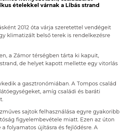
kus ételekkel várnak a Libás strand
sként 2012 óta várja szeretettel vendégeit
gy klimatizált belső terek is rendelkezésre
, a Zámor térségben tárta ki kapuit,
trand, de helyet kapott mellette egy vitorlás
nykedik a gasztronómiában. A Tompos család
tóegységeket, amíg családi és baráti
t.
ézműves sajtok felhasználása egyre gyakoribb
atóság figyelembevétele miatt. Ezen az úton
 folyamatos újításra és fejlődésre. A