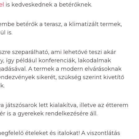
el
is kedveskednek a betérőknek.
mbe betérők a terasz, a klimatizált termek,
l is.
re szeparálható, ami lehetővé teszi akár
y, így például konferenciák, lakodalmak
ogadásával. A termek a modern elvárásoknak
endezvények sikerét, szükség szerint kivetítő
k.
 játszósarok lett kialakítva, illetve az étterem
 is a gyerekek rendelkezésére áll.
felelő ételeket és italokat! A viszontlátás