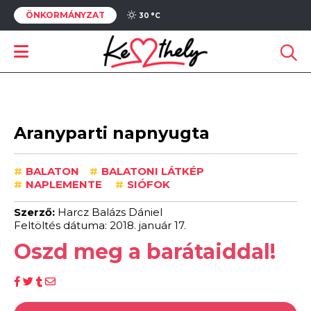
ÖNKORMÁNYZAT
30 °
C
Aranyparti napnyugta
#
BALATON
#
BALATONI LÁTKÉP
#
NAPLEMENTE
#
SIÓFOK
Szerző:
Harcz Balázs Dániel
Feltöltés dátuma: 2018. január 17.
Oszd meg a barátaiddal!