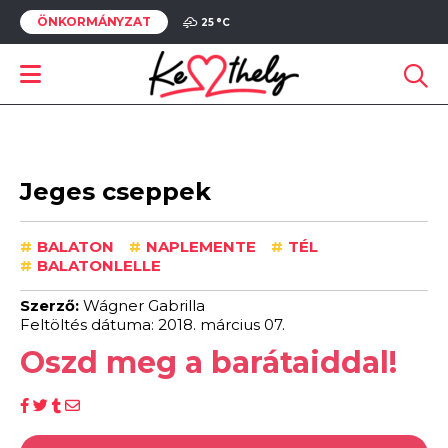
ÖNKORMÁNYZAT
25 °
C
Jeges cseppek
#
BALATON
#
NAPLEMENTE
#
TÉL
#
BALATONLELLE
Szerző:
Wágner Gabrilla
Feltöltés dátuma: 2018. március 07.
Oszd meg a barátaiddal!