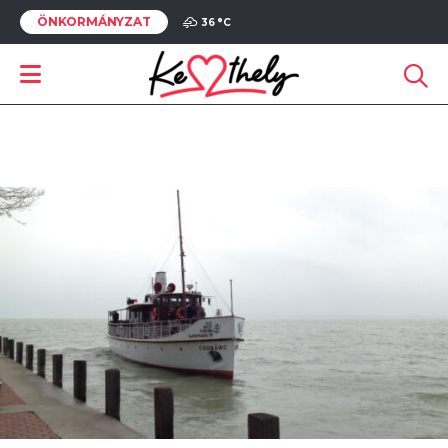
ÖNKORMÁNYZAT
36 °
C