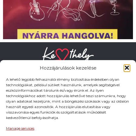
Hozzájárulások kezelése
A lehető legjobb felhasználói élmény biztosítása érdekében olyan
technológiákat, például sütiket használunk, amelyek segítségével
eszközinformációkat tárolunk és/vagy érünk el. Az ilyen
HASZNOS LINKEK
technológiákhoz adott hozzájárulás lehetővé teszi számunkra, hogy
olyan adatokat kezeljünk, mint a böngészési szokások vagy az oldalon
használt egyedi azonosítók. A hozzájárulás elutasítása vagy
Adatkezelési tájékoztató
visszavonása egyes funkciók és szolgáltatások működését
kedvezőtlenül befolyásolhatja.
Impresszum
Manage services