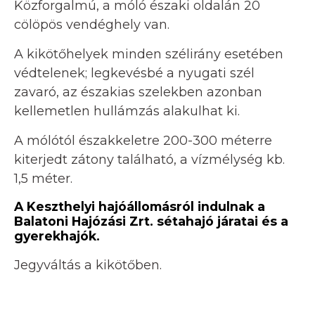
Közforgalmú, a móló északi oldalán 20
cölöpös vendéghely van.
A kikötőhelyek minden szélirány esetében
védtelenek; legkevésbé a nyugati szél
zavaró, az északias szelekben azonban
kellemetlen hullámzás alakulhat ki.
A mólótól északkeletre 200-300 méterre
kiterjedt zátony található, a vízmélység kb.
1,5 méter.
A Keszthelyi hajóállomásról indulnak a
Balatoni Hajózási Zrt. sétahajó járatai és a
gyerekhajók.
Jegyváltás a kikötőben.