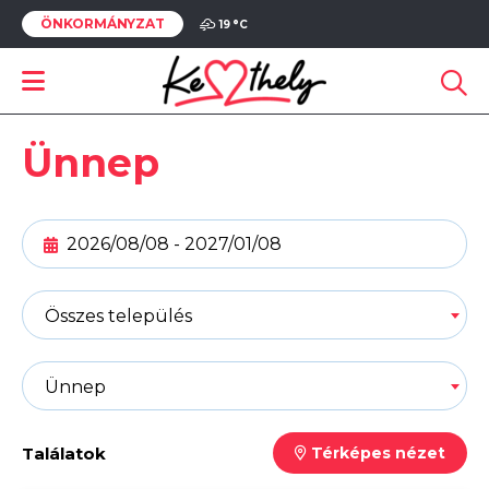
ÖNKORMÁNYZAT
19 °
C
Ünnep
Összes település
Ünnep
Találatok
Térképes nézet