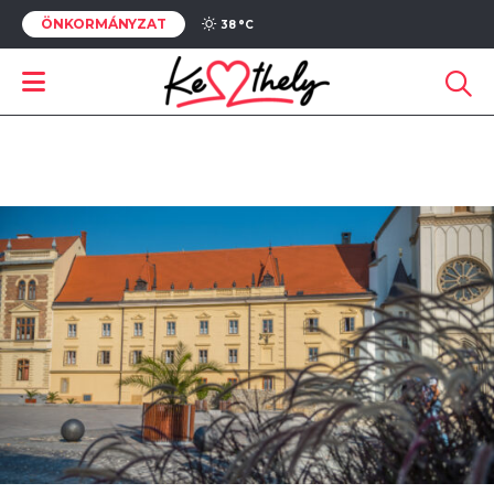
ÖNKORMÁNYZAT
38 °
C