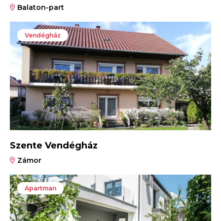
Balaton-part
Vendégház
Szente Vendégház
Zámor
Apartman