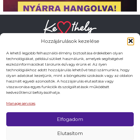
Hozzájárulások kezelése
A lehető legjobb felhasználói élmény biztosítása érdekében olyan
technológiákat, például sütiket használunk, amelyek segítségével
eszközinformációkat tárolunk és/vagy érünk el. Az ilyen
HASZNOS LINKEK
technológiákhoz adott hozzájárulás lehetővé teszi számunkra, hogy
olyan adatokat kezeljünk, mint a böngészési szokások vagy az oldalon
használt egyedi azonosítók. A hozzájárulás elutasítása vagy
Adatkezelési tájékoztató
visszavonása egyes funkciók és szolgáltatások működését
kedvezőtlenül befolyásolhatja.
Impresszum
Manage services
Elfogadom
© 2026 Minden jog fentartva.
Elutasítom
A keszthely.hu KIADÓJA KESZTHELY VÁROS