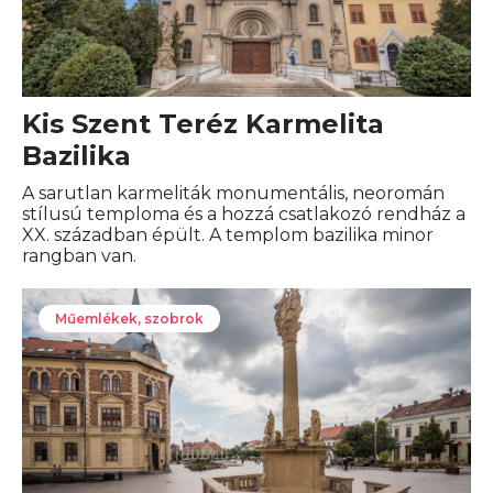
Kis Szent Teréz Karmelita
Bazilika
A sarutlan karmeliták monumentális, neoromán
stílusú temploma és a hozzá csatlakozó rendház a
XX. században épült. A templom bazilika minor
rangban van.
Műemlékek, szobrok