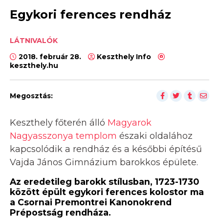
Egykori ferences rendház
LÁTNIVALÓK
2018. február 28.
Keszthely Info
keszthely.hu
Megosztás:
Keszthely főterén álló
Magyarok
Nagyasszonya templom
északi oldalához
kapcsolódik a rendház és a későbbi építésű
Vajda János Gimnázium barokkos épülete.
Az eredetileg barokk stílusban, 1723-1730
között épült egykori ferences kolostor ma
a Csornai Premontrei Kanonokrend
Prépostság rendháza.