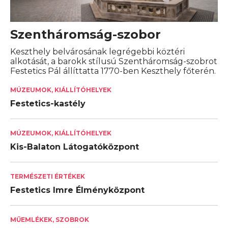
Szentháromság-szobor
Keszthely belvárosának legrégebbi köztéri
alkotását, a barokk stílusú Szentháromság-szobrot
Festetics Pál állíttatta 1770-ben Keszthely főterén.
MÚZEUMOK, KIÁLLÍTÓHELYEK
Festetics-kastély
MÚZEUMOK, KIÁLLÍTÓHELYEK
Kis-Balaton Látogatóközpont
TERMÉSZETI ÉRTÉKEK
Festetics Imre Élményközpont
MŰEMLÉKEK, SZOBROK