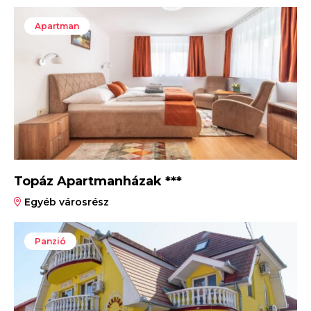
Apartman
Topáz Apartmanházak ***
Egyéb városrész
Panzió