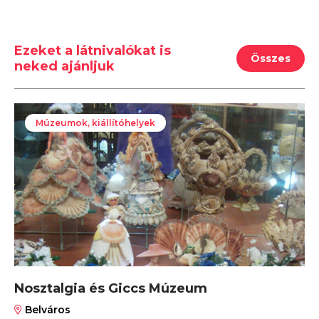
Ezeket a látnivalókat is
Összes
neked ajánljuk
Múzeumok, kiállítóhelyek
Nosztalgia és Giccs Múzeum
Belváros