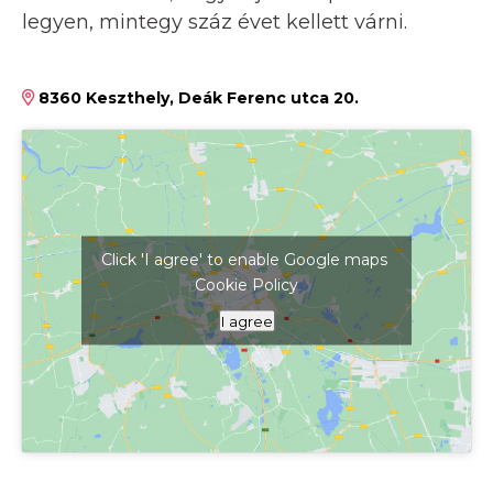
legyen, mintegy száz évet kellett várni.
8360 Keszthely, Deák Ferenc utca 20.
Click 'I agree' to enable Google maps
Cookie Policy
Kattints ide a térkép megjelenítéséhez
I agree