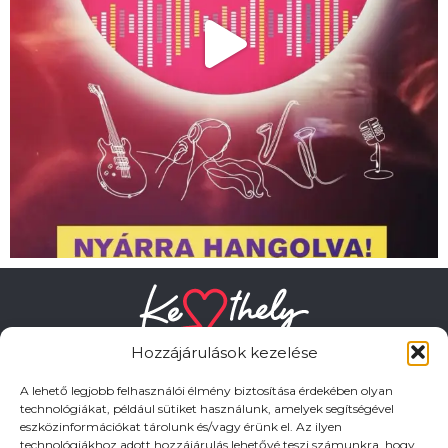
Hozzájárulások kezelése
A lehető legjobb felhasználói élmény biztosítása érdekében olyan
technológiákat, például sütiket használunk, amelyek segítségével
eszközinformációkat tárolunk és/vagy érünk el. Az ilyen
HASZNOS LINKEK
technológiákhoz adott hozzájárulás lehetővé teszi számunkra, hogy