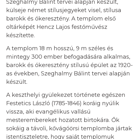
Szeghalmy Bálint tervei alapján készült,
külseje német stílusjegyeket visel, stílusa
barokk és ókeresztény. A templom első
oltárképét Hencz Lajos festőművész
készítette.
A templom 18 m hosszú, 9 m széles és
mintegy 300 ember befogadására alkalmas,
barokk és ókeresztény stílusú épület az 1920-
as években, Szeghalmy Bálint tervei alapján
készült.
A keszthelyi gyülekezet története egészen
Festetics László (1785-1846) koráig nyúlik
vissza, aki evangélikus vallású
mesterembereket hozatott birtokára. Ők
sokáig a távoli, kővágóörsi templomba jártak
istentiszteletre, hogy saját templomuk