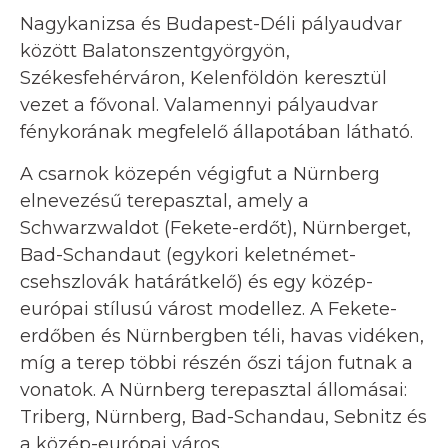
Nagykanizsa és Budapest-Déli pályaudvar
között Balatonszentgyörgyön,
Székesfehérváron, Kelenföldön keresztül
vezet a fővonal. Valamennyi pályaudvar
fénykorának megfelelő állapotában látható.
A csarnok közepén végigfut a Nürnberg
elnevezésű terepasztal, amely a
Schwarzwaldot (Fekete-erdőt), Nürnberget,
Bad-Schandaut (egykori keletnémet-
csehszlovák határátkelő) és egy közép-
európai stílusú várost modellez. A Fekete-
erdőben és Nürnbergben téli, havas vidéken,
míg a terep többi részén őszi tájon futnak a
vonatok. A Nürnberg terepasztal állomásai:
Triberg, Nürnberg, Bad-Schandau, Sebnitz és
a közép-európai város.