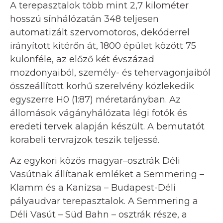
A terepasztalok több mint 2,7 kilométer
hosszú sínhálózatán 348 teljesen
automatizált szervomotoros, dekóderrel
irányított kitérőn át, 1800 épület között 75
különféle, az előző két évszázad
mozdonyaiból, személy- és tehervagonjaiból
összeállított korhű szerelvény közlekedik
egyszerre H0 (1:87) méretarányban. Az
állomások vágányhálózata légi fotók és
eredeti tervek alapján készült. A bemutatót
korabeli tervrajzok teszik teljessé.
Az egykori közös magyar–osztrák Déli
Vasútnak állítanak emléket a Semmering –
Klamm és a Kanizsa – Budapest-Déli
pályaudvar terepasztalok. A Semmering a
Déli Vasút – Süd Bahn – osztrák része, a