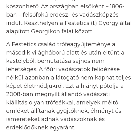
köszönhető. Az országban elsőként – 1806-
ban – felsőfokú erdész- és vadászképzés
indult Keszthelyen a Festetics (I.) György által
alapított Georgikon falai között.
A Festetics család trófeagyűjteménye a
második világháború alatt és után eltűnt a
kastélyból, bemutatása sajnos nem
lehetséges. A főúri vadászatok felidézése
nélkül azonban a látogató nem kaphat teljes
képet életmódjukról. Ezt a hiányt pótolja a
2008-ban megnyílt állandó vadászati
kiállítás olyan trófeákkal, amelyek méltó
emléket állítanak gyűjtőknek, élményt és
ismereteket adnak vadászoknak és
érdeklődőknek egyaránt.