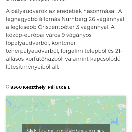
A pályaudvarok az eredetiek hasonmásai. A
legnagyobb állomás Nürnberg 26 vágánnyal,
a legkisebb Őriszentpéter 3 vágánnyal. A
közép-európai város 9 vágányos
főpályaudvarból, konténer
teherpályaudvarból, forgalmi telepből és 21-
állásos körfűtőházból, valamint kapcsolódó
létesítményeiből áll.
8360 Keszthely, Pál utca 1.
Click 'I agree' to enable Google maps