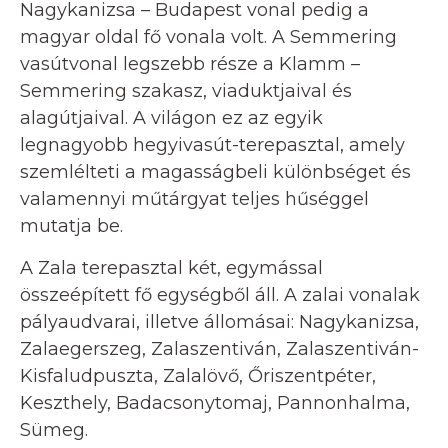
Nagykanizsa – Budapest vonal pedig a
magyar oldal fő vonala volt. A Semmering
vasútvonal legszebb része a Klamm –
Semmering szakasz, viaduktjaival és
alagútjaival. A világon ez az egyik
legnagyobb hegyivasút-terepasztal, amely
szemlélteti a magasságbeli különbséget és
valamennyi műtárgyat teljes hűséggel
mutatja be.
A Zala terepasztal két, egymással
összeépített fő egységből áll. A zalai vonalak
pályaudvarai, illetve állomásai: Nagykanizsa,
Zalaegerszeg, Zalaszentiván, Zalaszentiván-
Kisfaludpuszta, Zalalövő, Őriszentpéter,
Keszthely, Badacsonytomaj, Pannonhalma,
Sümeg.