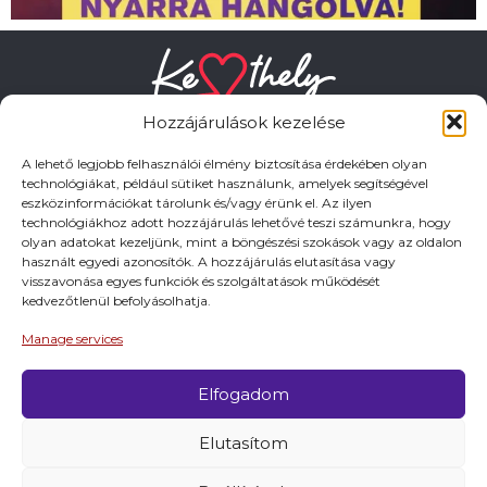
Hozzájárulások kezelése
A lehető legjobb felhasználói élmény biztosítása érdekében olyan
technológiákat, például sütiket használunk, amelyek segítségével
eszközinformációkat tárolunk és/vagy érünk el. Az ilyen
HASZNOS LINKEK
technológiákhoz adott hozzájárulás lehetővé teszi számunkra, hogy
olyan adatokat kezeljünk, mint a böngészési szokások vagy az oldalon
használt egyedi azonosítók. A hozzájárulás elutasítása vagy
Adatkezelési tájékoztató
visszavonása egyes funkciók és szolgáltatások működését
kedvezőtlenül befolyásolhatja.
Impresszum
Manage services
Elfogadom
© 2026 Minden jog fentartva.
Elutasítom
A keszthely.hu KIADÓJA KESZTHELY VÁROS
ÖNKORMÁNYZATA