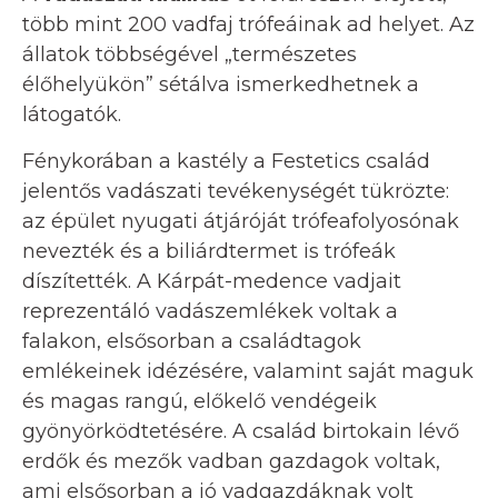
több mint 200 vadfaj trófeáinak ad helyet. Az
állatok többségével „természetes
élőhelyükön” sétálva ismerkedhetnek a
látogatók.
Fénykorában a kastély a Festetics család
jelentős vadászati tevékenységét tükrözte:
az épület nyugati átjáróját trófeafolyosónak
nevezték és a biliárdtermet is trófeák
díszítették. A Kárpát-medence vadjait
reprezentáló vadászemlékek voltak a
falakon, elsősorban a családtagok
emlékeinek idézésére, valamint saját maguk
és magas rangú, előkelő vendégeik
gyönyörködtetésére. A család birtokain lévő
erdők és mezők vadban gazdagok voltak,
ami elsősorban a jó vadgazdáknak volt