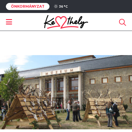
ÖNKORMÁNYZAT
36 °
C