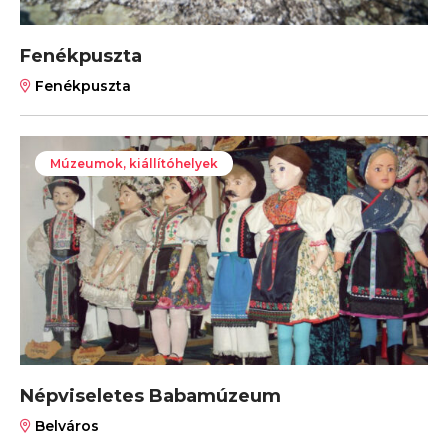
Fenékpuszta
Fenékpuszta
Múzeumok, kiállítóhelyek
Népviseletes Babamúzeum
Belváros