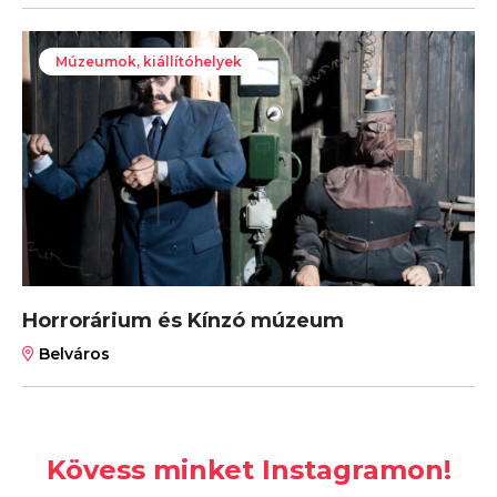
Múzeumok, kiállítóhelyek
Horrorárium és Kínzó múzeum
Belváros
Kövess minket Instagramon!