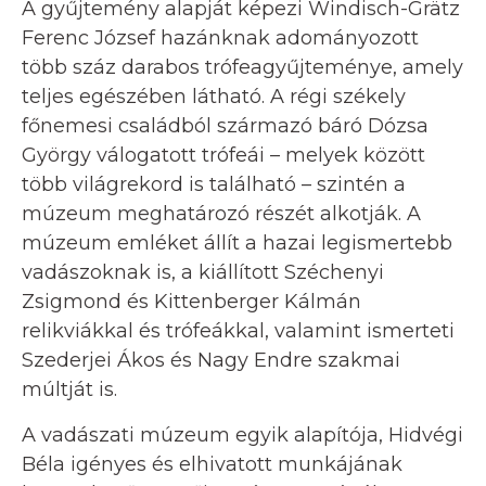
A gyűjtemény alapját képezi Windisch-Grätz
Ferenc József hazánknak adományozott
több száz darabos trófeagyűjteménye, amely
teljes egészében látható. A régi székely
főnemesi családból származó báró Dózsa
György válogatott trófeái – melyek között
több világrekord is található – szintén a
múzeum meghatározó részét alkotják. A
múzeum emléket állít a hazai legismertebb
vadászoknak is, a kiállított Széchenyi
Zsigmond és Kittenberger Kálmán
relikviákkal és trófeákkal, valamint ismerteti
Szederjei Ákos és Nagy Endre szakmai
múltját is.
A vadászati múzeum egyik alapítója, Hidvégi
Béla igényes és elhivatott munkájának