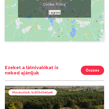
Cookie Policy
Kattints ide a térkép megjelenítéséhez
I agree
Ezeket a látnivalókat is
Összes
neked ajánljuk
Múzeumok, kiállítóhelyek