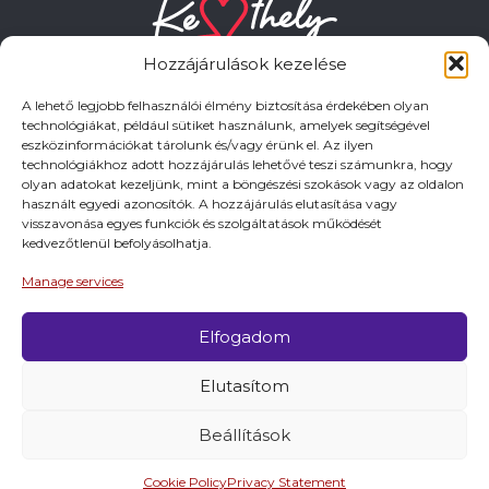
Hozzájárulások kezelése
A lehető legjobb felhasználói élmény biztosítása érdekében olyan
technológiákat, például sütiket használunk, amelyek segítségével
eszközinformációkat tárolunk és/vagy érünk el. Az ilyen
HASZNOS LINKEK
technológiákhoz adott hozzájárulás lehetővé teszi számunkra, hogy
olyan adatokat kezeljünk, mint a böngészési szokások vagy az oldalon
használt egyedi azonosítók. A hozzájárulás elutasítása vagy
Adatkezelési tájékoztató
visszavonása egyes funkciók és szolgáltatások működését
kedvezőtlenül befolyásolhatja.
Impresszum
Manage services
Elfogadom
© 2026 Minden jog fentartva.
Elutasítom
A keszthely.hu KIADÓJA KESZTHELY VÁROS
ÖNKORMÁNYZATA
Beállítások
Cookie Policy
Privacy Statement
Látnivalók
Programok
Szállások