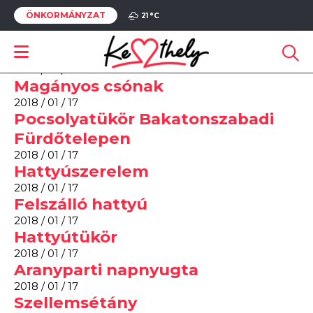
ÖNKORMÁNYZAT
Balatoni sirályok
21 °
C
2018 / 01 / 17
Behavazott aranyparti fűzfák
2018 / 01 / 17
Magányos csónak
2018 / 01 / 17
Pocsolyatükör Bakatonszabadi
Fürdőtelepen
2018 / 01 / 17
Hattyúszerelem
2018 / 01 / 17
Felszálló hattyú
2018 / 01 / 17
Hattyútükör
2018 / 01 / 17
Aranyparti napnyugta
2018 / 01 / 17
Szellemsétány