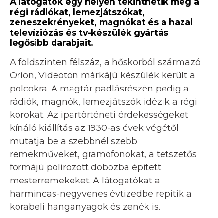
A látogatók egy helyen tekinthetik meg a
régi rádiókat, lemezjátszókat,
zeneszekrényeket, magnókat és a hazai
televíziózás és tv-készülék gyártás
legősibb darabjait.
A földszinten félszáz, a hőskorból származó
Orion, Videoton márkájú készülék került a
polcokra. A magtár padlásrészén pedig a
rádiók, magnók, lemezjátszók idézik a régi
korokat. Az ipartörténeti érdekességeket
kínáló kiállítás az 1930-as évek végétől
mutatja be a szebbnél szebb
remekműveket, gramofonokat, a tetszetős
formájú polírozott dobozba épített
mesterremekeket. A látogatókat a
harmincas-negyvenes évtizedbe repítik a
korabeli hanganyagok és zenék is.