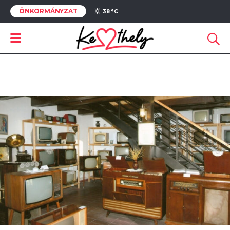
ÖNKORMÁNYZAT
38 °
C