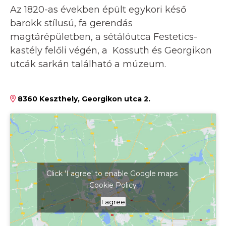
Az 1820-as években épült egykori késő
barokk stílusú, fa gerendás
magtárépületben, a sétálóutca Festetics-
kastély felőli végén, a Kossuth és Georgikon
utcák sarkán található a múzeum.
8360 Keszthely, Georgikon utca 2.
Click 'I agree' to enable Google maps
Cookie Policy
Kattints ide a térkép megjelenítéséhez
I agree