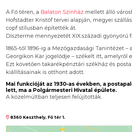
A Fő téren, a
Balaton Színház
mellett álló váro
Hofstädter Kristóf tervei alapján, megyei szállá
copf stílusban építették át.
Díszterme mennyezetét XIX.századi gyönyörű fal
1865-től 1896-ig a Mezőgazdasági Tanintézet –
Georgikon Kar jogelődje – székelt itt, amelyrő
Ezt követően takarékpénztári székház és posta
kiállításainak is otthont adott.
Mai funkcióját az 1930-as években, a postapa
lett, ma a Polgármesteri Hivatal épülete.
A közelmúltban teljesen felújították.
8360 Keszthely, Fő tér 1.