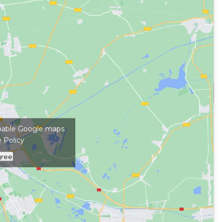
kép megjelenítéséhez
 enable Google maps
 Policy
gree