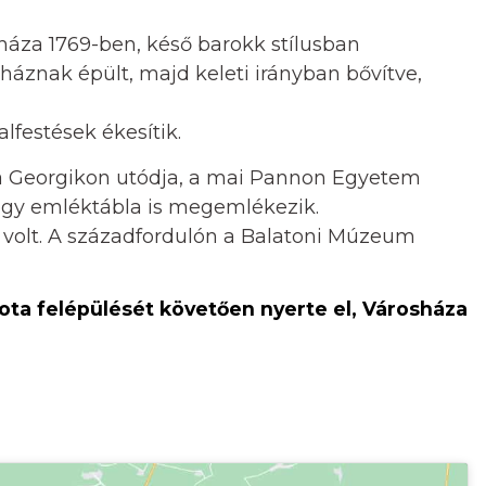
sháza 1769-ben, késő barokk stílusban
sháznak épült, majd keleti irányban bővítve,
festések ékesítik.
 a Georgikon utódja, a mai Pannon Egyetem
l egy emléktábla is megemlékezik.
 volt. A századfordulón a Balatoni Múzeum
lota felépülését követően nyerte el, Városháza