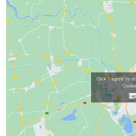
Kattints ide a tér
Click 'I agree' to
Cookie
I a