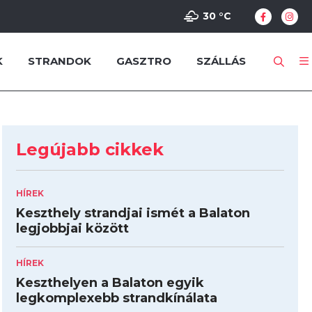
30 °
C
K
STRANDOK
GASZTRO
SZÁLLÁS
Legújabb cikkek
HÍREK
Keszthely strandjai ismét a Balaton
legjobbjai között
HÍREK
Keszthelyen a Balaton egyik
legkomplexebb strandkínálata