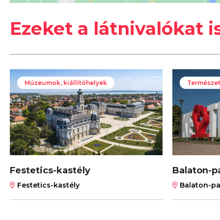
Ezeket a látnivalókat i
Múzeumok, kiállítóhelyek
Természet
Festetics-kastély
Balaton-p
Festetics-kastély
Balaton-pa