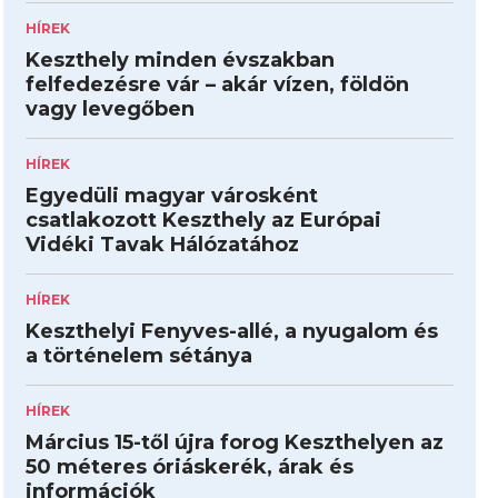
HÍREK
Keszthely minden évszakban
felfedezésre vár – akár vízen, földön
vagy levegőben
HÍREK
Egyedüli magyar városként
csatlakozott Keszthely az Európai
Vidéki Tavak Hálózatához
HÍREK
Keszthelyi Fenyves-allé, a nyugalom és
a történelem sétánya
HÍREK
Március 15-től újra forog Keszthelyen az
50 méteres óriáskerék, árak és
információk