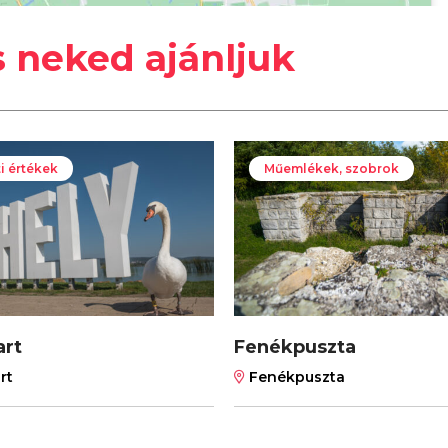
s neked ajánljuk
i értékek
Műemlékek, szobrok
art
Fenékpuszta
rt
Fenékpuszta