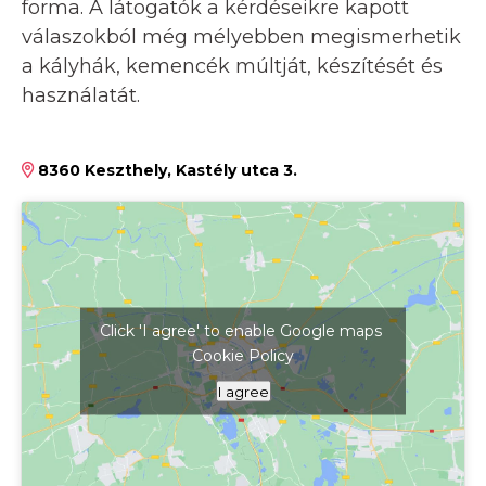
forma. A látogatók a kérdéseikre kapott
válaszokból még mélyebben megismerhetik
a kályhák, kemencék múltját, készítését és
használatát.
8360 Keszthely, Kastély utca 3.
Click 'I agree' to enable Google maps
Cookie Policy
Kattints ide a térkép megjelenítéséhez
I agree