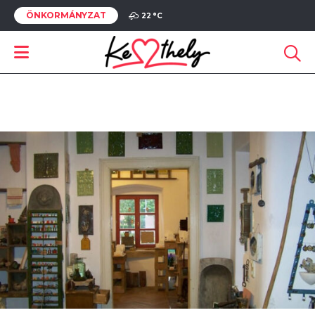
ÖNKORMÁNYZAT
22 °
C