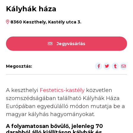
Kályhák háza
8360 Keszthely, Kastély utca 3.
Jegyvásárlás
Megosztás:
A keszthelyi
Festetics-kastély
közvetlen
szomszédságában található Kályhák Háza
Európában egyedülálló módon mutatja be a
magyar kályhás hagyományokat.
A folyamatosan bővülő, jelenleg 70
darabból álló kiállításon kályhák és