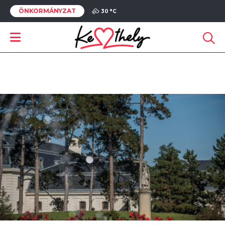
ÖNKORMÁNYZAT
30 °
C