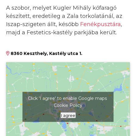
A szobor, melyet Kugler Mihály kőfaragó
készített, eredetileg a Zala torkolatánál, az
Iszap-szigeten állt, később
Fenékpusztára
,
majd a Festetics-kastély parkjába került.
8360 Keszthely, Kastély utca 1.
Click 'I agree' to enable Google maps
Cookie Policy
Kattints ide a térkép megjelenítéséhez
I agree