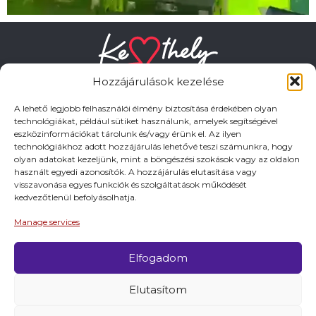
Hozzájárulások kezelése
A lehető legjobb felhasználói élmény biztosítása érdekében olyan
technológiákat, például sütiket használunk, amelyek segítségével
eszközinformációkat tárolunk és/vagy érünk el. Az ilyen
HASZNOS LINKEK
technológiákhoz adott hozzájárulás lehetővé teszi számunkra, hogy
olyan adatokat kezeljünk, mint a böngészési szokások vagy az oldalon
használt egyedi azonosítók. A hozzájárulás elutasítása vagy
Adatkezelési tájékoztató
visszavonása egyes funkciók és szolgáltatások működését
kedvezőtlenül befolyásolhatja.
Impresszum
Manage services
Elfogadom
© 2026 Minden jog fentartva.
Elutasítom
A keszthely.hu KIADÓJA KESZTHELY VÁROS
ÖNKORMÁNYZATA