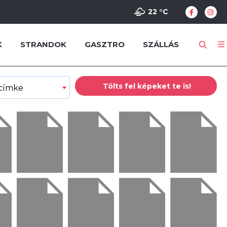
22 °
C
K
STRANDOK
GASZTRO
SZÁLLÁS
Tölts fel képeket te is!
 címke